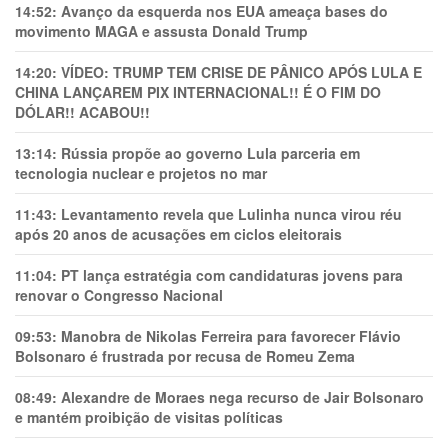
14:52:
Avanço da esquerda nos EUA ameaça bases do
movimento MAGA e assusta Donald Trump
14:20:
VÍDEO: TRUMP TEM CRlSE DE PÂNlCO APÓS LULA E
CHINA LANÇAREM PIX INTERNACIONAL!! É O FIM DO
DÓLAR!! ACABOU!!
13:14:
Rússia propõe ao governo Lula parceria em
tecnologia nuclear e projetos no mar
11:43:
Levantamento revela que Lulinha nunca virou réu
após 20 anos de acusações em ciclos eleitorais
11:04:
PT lança estratégia com candidaturas jovens para
renovar o Congresso Nacional
09:53:
Manobra de Nikolas Ferreira para favorecer Flávio
Bolsonaro é frustrada por recusa de Romeu Zema
08:49:
Alexandre de Moraes nega recurso de Jair Bolsonaro
e mantém proibição de visitas políticas