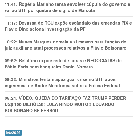
11:41:
Rogério Marinho tenta envolver cúpula do governo e
vai ao STF por quebra de sigilo de Marcola
11:17:
Devassa do TCU expõe escândalo das emendas PIX e
Flávio Dino aciona investigação da PF
10:22:
Nunes Marques nomeia a si mesmo para função de
juiz auxiliar e atrai processos relativos a Flávio Bolsonaro
09:52:
Relatório expõe rede de farras e NEGOCIATAS de
Fábio Faria com banqueiro Daniel Vorcaro
09:32:
Ministros tentam apaziguar crise no STF apos
ingerência de André Mendonça sobre a Polícia Federal
08:24:
VÍDEO: QUEDA DO TARIFAÇO FAZ TRUMP PERDER
US$ 100 BILHÕES!! LULA RINDO MUITO!! EDUARDO
BOLSONARO SE FERR0U
6/8/2026