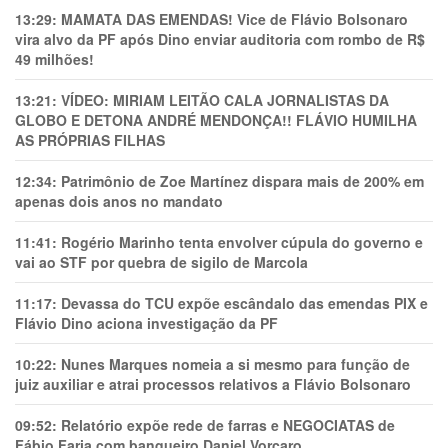
13:29:
MAMATA DAS EMENDAS! Vice de Flávio Bolsonaro
vira alvo da PF após Dino enviar auditoria com rombo de R$
49 milhões!
13:21:
VÍDEO: MIRIAM LEITÃO CALA JORNALISTAS DA
GLOBO E DETONA ANDRÉ MENDONÇA!! FLÁVIO HUMILHA
AS PRÓPRIAS FILHAS
12:34:
Patrimônio de Zoe Martínez dispara mais de 200% em
apenas dois anos no mandato
11:41:
Rogério Marinho tenta envolver cúpula do governo e
vai ao STF por quebra de sigilo de Marcola
11:17:
Devassa do TCU expõe escândalo das emendas PIX e
Flávio Dino aciona investigação da PF
10:22:
Nunes Marques nomeia a si mesmo para função de
juiz auxiliar e atrai processos relativos a Flávio Bolsonaro
09:52:
Relatório expõe rede de farras e NEGOCIATAS de
Fábio Faria com banqueiro Daniel Vorcaro