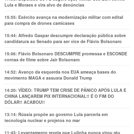
Lula e Moraes e vira alvo de denúncias
15:55:
Exército avança na modernização militar com edital
para compra de drones camicases
15:44:
Alfredo Gaspar descumpre declaração pública sobre
candidatura ao Senado para ser vice de Flávio Bolsonaro
15:06:
Flávio Bolsonaro DESCUMPRE promessa e ESCONDE
contas de filme sobre Jair Bolsonaro
14:52:
Avanço da esquerda nos EUA ameaça bases do
movimento MAGA e assusta Donald Trump
14:20:
VÍDEO: TRUMP TEM CRlSE DE PÂNlCO APÓS LULA E
CHINA LANÇAREM PIX INTERNACIONAL!! É O FIM DO
DÓLAR!! ACABOU!!
13:14:
Rússia propõe ao governo Lula parceria em
tecnologia nuclear e projetos no mar
11:43:
Levantamento revela que Lulinha nunca virou réu