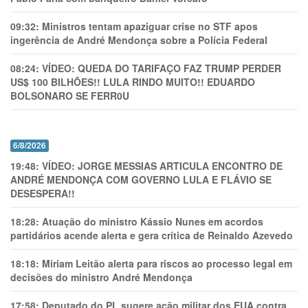
09:32:
Ministros tentam apaziguar crise no STF apos
ingerência de André Mendonça sobre a Polícia Federal
08:24:
VÍDEO: QUEDA DO TARIFAÇO FAZ TRUMP PERDER
US$ 100 BILHÕES!! LULA RINDO MUITO!! EDUARDO
BOLSONARO SE FERR0U
6/8/2026
19:48:
VÍDEO: JORGE MESSIAS ARTICULA ENCONTRO DE
ANDRÉ MENDONÇA COM GOVERNO LULA E FLÁVIO SE
DESESPERA!!
18:28:
Atuação do ministro Kássio Nunes em acordos
partidários acende alerta e gera crítica de Reinaldo Azevedo
18:18:
Míriam Leitão alerta para riscos ao processo legal em
decisões do ministro André Mendonça
17:58:
Deputado do PL sugere ação militar dos EUA contra