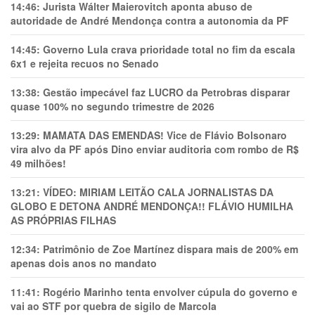
14:46:
Jurista Wálter Maierovitch aponta abuso de
autoridade de André Mendonça contra a autonomia da PF
14:45:
Governo Lula crava prioridade total no fim da escala
6x1 e rejeita recuos no Senado
13:38:
Gestão impecável faz LUCRO da Petrobras disparar
quase 100% no segundo trimestre de 2026
13:29:
MAMATA DAS EMENDAS! Vice de Flávio Bolsonaro
vira alvo da PF após Dino enviar auditoria com rombo de R$
49 milhões!
13:21:
VÍDEO: MIRIAM LEITÃO CALA JORNALISTAS DA
GLOBO E DETONA ANDRÉ MENDONÇA!! FLÁVIO HUMILHA
AS PRÓPRIAS FILHAS
12:34:
Patrimônio de Zoe Martínez dispara mais de 200% em
apenas dois anos no mandato
11:41:
Rogério Marinho tenta envolver cúpula do governo e
vai ao STF por quebra de sigilo de Marcola