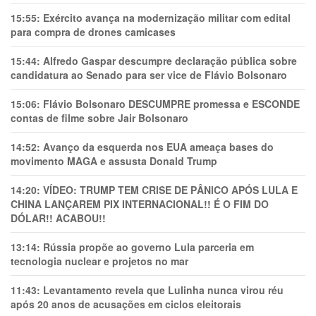
15:55:
Exército avança na modernização militar com edital
para compra de drones camicases
15:44:
Alfredo Gaspar descumpre declaração pública sobre
candidatura ao Senado para ser vice de Flávio Bolsonaro
15:06:
Flávio Bolsonaro DESCUMPRE promessa e ESCONDE
contas de filme sobre Jair Bolsonaro
14:52:
Avanço da esquerda nos EUA ameaça bases do
movimento MAGA e assusta Donald Trump
14:20:
VÍDEO: TRUMP TEM CRlSE DE PÂNlCO APÓS LULA E
CHINA LANÇAREM PIX INTERNACIONAL!! É O FIM DO
DÓLAR!! ACABOU!!
13:14:
Rússia propõe ao governo Lula parceria em
tecnologia nuclear e projetos no mar
11:43:
Levantamento revela que Lulinha nunca virou réu
após 20 anos de acusações em ciclos eleitorais