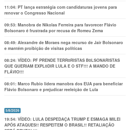
11:04:
PT lança estratégia com candidaturas jovens para
renovar o Congresso Nacional
09:53:
Manobra de Nikolas Ferreira para favorecer Flávio
Bolsonaro é frustrada por recusa de Romeu Zema
08:49:
Alexandre de Moraes nega recurso de Jair Bolsonaro
e mantém proibição de visitas políticas
08:24:
VÍDEO: PF PRENDE TERR0RlSTAS B0LSONARlSTAS
QUE QUERIAM EXPL0DlR LULA E O STF!!! A MANDO DE
FLÁVIO!!!
08:01:
Marco Rubio lidera manobra dos EUA para beneficiar
Flávio Bolsonaro e prejudicar reeleição de Lula
5/8/2026
19:54:
VÍDEO: LULA DESPEDAÇA TRUMP E ESMAGA MILEI
APÓS ATAQUES!! RESPEITEM O BRASIL!! RETALIAÇÃO