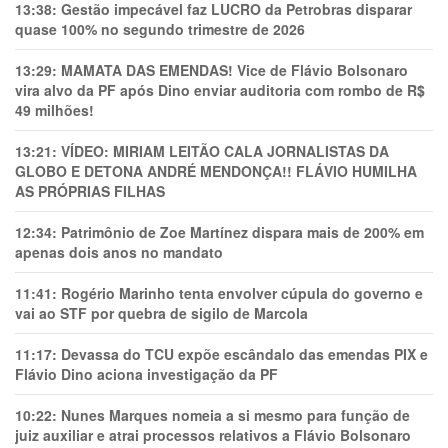
13:38:
Gestão impecável faz LUCRO da Petrobras disparar
quase 100% no segundo trimestre de 2026
13:29:
MAMATA DAS EMENDAS! Vice de Flávio Bolsonaro
vira alvo da PF após Dino enviar auditoria com rombo de R$
49 milhões!
13:21:
VÍDEO: MIRIAM LEITÃO CALA JORNALISTAS DA
GLOBO E DETONA ANDRÉ MENDONÇA!! FLÁVIO HUMILHA
AS PRÓPRIAS FILHAS
12:34:
Patrimônio de Zoe Martínez dispara mais de 200% em
apenas dois anos no mandato
11:41:
Rogério Marinho tenta envolver cúpula do governo e
vai ao STF por quebra de sigilo de Marcola
11:17:
Devassa do TCU expõe escândalo das emendas PIX e
Flávio Dino aciona investigação da PF
10:22:
Nunes Marques nomeia a si mesmo para função de
juiz auxiliar e atrai processos relativos a Flávio Bolsonaro