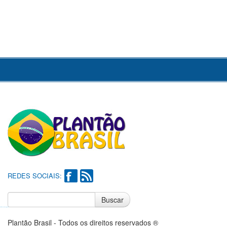
REDES SOCIAIS:
Buscar
Notícias do Flamengo
Notícias do Corinthians
Plantão Brasil - Todos os direitos reservados ®