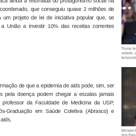
aca ainda a retomada do protagonismo social na
e coordenado, que conseguiu quase 2 milhões de
um projeto de lei de iniciativa popular que, se
a União a investir 10% das receitas correntes
Trump te
vetado; 
temporár
firmação de que a epidemia de aids pode, sim, ser
tes pela doença podem chegar a escalas jamais
r, professor da Faculdade de Medicina da USP,
Pós-Graduação em Saúde Coletiva (Abrasco) e
aids.
Moraes b
dos Pais