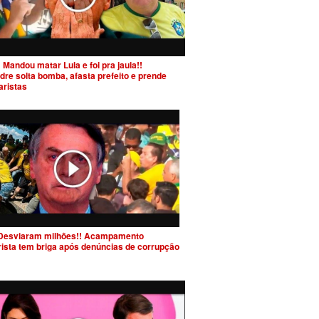
 Mandou matar Lula e foi pra jaula!!
dre solta bomba, afasta prefeito e prende
aristas
Desviaram milhões!! Acampamento
rista tem briga após denúncias de corrupção