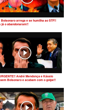
 Bolsonaro arrega e se humilha ao STF!!
s já o abandonaram!!
URGENTE!! André Mendonça e Kássio
raem Bolsonaro e acabam com o golpe!!