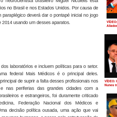
neurocientista brasileiro Miguel Nicolelis está
os no Brasil e nos Estados Unidos. Por causa de
 paraplégico deverá dar o pontapé inicial no jogo
VÍDEO:
e 2014 usando um desses aparatos.
Aliado
dos laboratórios e incluem políticas para o setor.
ama federal Mais Médicos é o principal deles.
incipal de suprir a falta desses profissionais nos
VÍDEO: 
Nunes t
s e nas periferias das grandes cidades com a
asileiros e estrangeiros, foi duramente criticado
dicina, Federação Nacional dos Médicos e
“Uma decisão política ousada, uma ação que vai