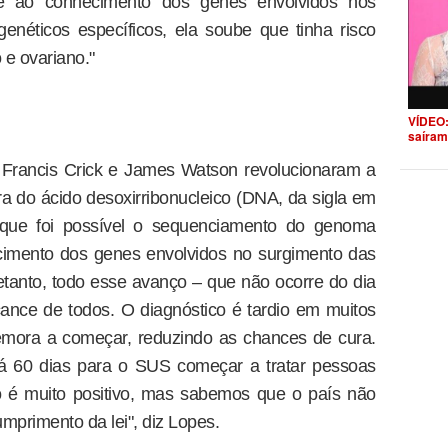
e ao conhecimento dos genes envolvidos nos
néticos específicos, ela soube que tinha risco
e ovariano."
VÍDEO:
saíram
s Francis Crick e James Watson revolucionaram a
ra do ácido desoxirribonucleico (DNA, da sigla em
a que foi possível o sequenciamento do genoma
imento dos genes envolvidos no surgimento das
retanto, todo esse avanço – que não ocorre do dia
cance de todos. O diagnóstico é tardio em muitos
mora a começar, reduzindo as chances de cura.
dá 60 dias para o SUS começar a tratar pessoas
o é muito positivo, mas sabemos que o país não
umprimento da lei", diz Lopes.