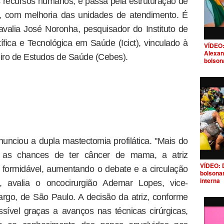
 recursos humanos, e passa pela estruturação de
a, com melhoria das unidades de atendimento. É
 avalia José Noronha, pesquisador do Instituto de
ica e Tecnológica em Saúde (Icict), vinculado à
VÍDEO:
Alexan
leiro de Estudos de Saúde (Cebes).
bolson
nunciou a dupla mastectomia profilática. "Mais do
 as chances de ter câncer de mama, a atriz
VÍDEO: 
 formidável, aumentando o debate e a circulação
bolsona
interna
 avalia o oncocirurgião Ademar Lopes, vice-
rgo, de São Paulo. A decisão da atriz, conforme
ossível graças a avanços nas técnicas cirúrgicas,