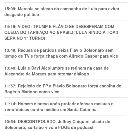
15:09:
Marcola se afasta da campanha de Lula para evitar
desgaste político
14:16:
VÍDEO: TRUMP E FLÁVIO SE DESESPERAM COM
QUEDA DO TARIFAÇO AO BRASIL!! LULA RINDO À TOA!!
SERÁ NO 1° TURNO!!
13:49:
Recusa de partidos deixa Flávio Bolsonaro sem
tempo de TV e força chapa com Alfredo Gaspar para vice
13:40:
Lula e Davi Alcolumbre se reúnem na casa de
Alexandre de Moraes para retomar diálogo
11:57:
Rejeição do PP a Flávio Bolsonaro força escolha de
Rogério Marinho como vice
11:14:
Homem é preso após proferir ofensas racistas e
xenofóbicas contra médico em Santa Catarina
10:54:
DESCONTROLADO, Jeffrey Chiquini, aliado de
Bolsonaro, surta ao vivo e FOGE de podcast