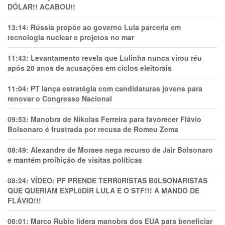
DÓLAR!! ACABOU!!
13:14:
Rússia propõe ao governo Lula parceria em
tecnologia nuclear e projetos no mar
11:43:
Levantamento revela que Lulinha nunca virou réu
após 20 anos de acusações em ciclos eleitorais
11:04:
PT lança estratégia com candidaturas jovens para
renovar o Congresso Nacional
09:53:
Manobra de Nikolas Ferreira para favorecer Flávio
Bolsonaro é frustrada por recusa de Romeu Zema
08:49:
Alexandre de Moraes nega recurso de Jair Bolsonaro
e mantém proibição de visitas políticas
08:24:
VÍDEO: PF PRENDE TERR0RlSTAS B0LSONARlSTAS
QUE QUERIAM EXPL0DlR LULA E O STF!!! A MANDO DE
FLÁVIO!!!
08:01:
Marco Rubio lidera manobra dos EUA para beneficiar