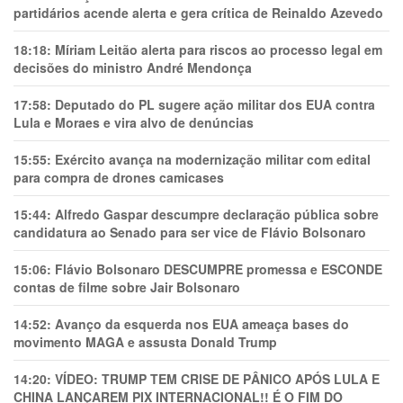
partidários acende alerta e gera crítica de Reinaldo Azevedo
18:18:
Míriam Leitão alerta para riscos ao processo legal em
decisões do ministro André Mendonça
17:58:
Deputado do PL sugere ação militar dos EUA contra
Lula e Moraes e vira alvo de denúncias
15:55:
Exército avança na modernização militar com edital
para compra de drones camicases
15:44:
Alfredo Gaspar descumpre declaração pública sobre
candidatura ao Senado para ser vice de Flávio Bolsonaro
15:06:
Flávio Bolsonaro DESCUMPRE promessa e ESCONDE
contas de filme sobre Jair Bolsonaro
14:52:
Avanço da esquerda nos EUA ameaça bases do
movimento MAGA e assusta Donald Trump
14:20:
VÍDEO: TRUMP TEM CRlSE DE PÂNlCO APÓS LULA E
CHINA LANÇAREM PIX INTERNACIONAL!! É O FIM DO