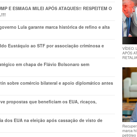
MP E ESMAGA MILEI APÓS ATAQUES!! RESPEITEM O
!!!
overno Lula garante marca histórica de refino e alta
do Eustáquio ao STF por associação criminosa e
VÍDEO:
APÓS AT
RETALIA
tratégico em chapa de Flávio Bolsonaro sem
in sobre comércio bilateral e apoio diplomático antes
ve propostas que beneficiam os EUA, ricaços,
cia dos EUA na eleição após cassação de visto de
Recupera
marca hi
petróleo