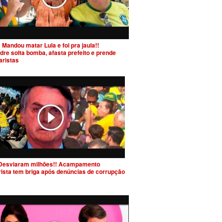
 Mandou matar Lula e foi pra jaula!!
dre solta bomba, afasta prefeito e prende
aristas
Desviaram milhões!! Acampamento
rista tem briga após denúncias de corrupção