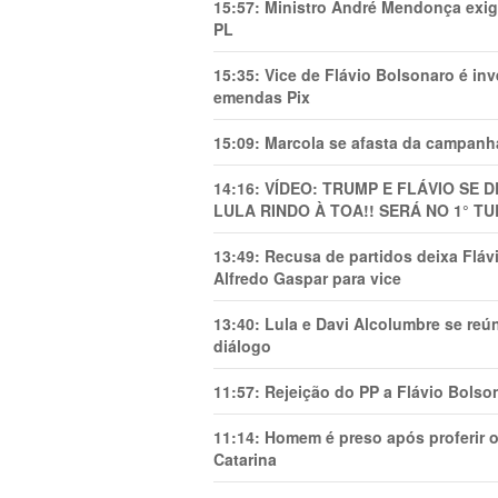
15:57:
Ministro André Mendonça exig
PL
15:35:
Vice de Flávio Bolsonaro é in
emendas Pix
15:09:
Marcola se afasta da campanha
14:16:
VÍDEO: TRUMP E FLÁVIO SE 
LULA RINDO À TOA!! SERÁ NO 1° TU
13:49:
Recusa de partidos deixa Flá
Alfredo Gaspar para vice
13:40:
Lula e Davi Alcolumbre se reú
diálogo
11:57:
Rejeição do PP a Flávio Bolso
11:14:
Homem é preso após proferir o
Catarina