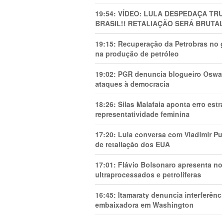
19:54:
VÍDEO: LULA DESPEDAÇA TRU
BRASIL!! RETALIAÇÃO SERÁ BRUTAL
19:15:
Recuperação da Petrobras no g
na produção de petróleo
19:02:
PGR denuncia blogueiro Oswal
ataques à democracia
18:26:
Silas Malafaia aponta erro es
representatividade feminina
17:20:
Lula conversa com Vladimir Put
de retaliação dos EUA
17:01:
Flávio Bolsonaro apresenta no
ultraprocessados e petrolíferas
16:45:
Itamaraty denuncia interferên
embaixadora em Washington