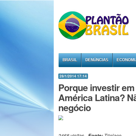
BRASIL
DENÚNCIAS
ECONOMI
28/1/2014 17:14
Porque investir em
América Latina? Nã
negócio
2468 visitas -
Fonte:
Tijolaço