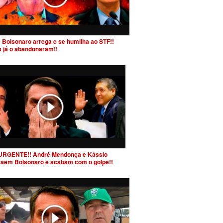
 Bolsonaro arrega e se humilha ao STF!!
s já o abandonaram!!
URGENTE!! André Mendonça e Kássio
raem Bolsonaro e acabam com o golpe!!