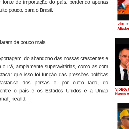
or fonte de importação do país, perdendo apenas
ito pouco, para o Brasil.
VÍDEO:
Aliado
ularam de pouco mais
eportagem, do abandono das nossas crescentes e
m o Irã, amplamente superavitárias, como as com
acar que isso foi função das pressões políticas
fastar-se dos persas e, por outro lado, do
VÍDEO: 
 entre o país e os Estados Unidos e a União
Nunes t
Amahjineahd.