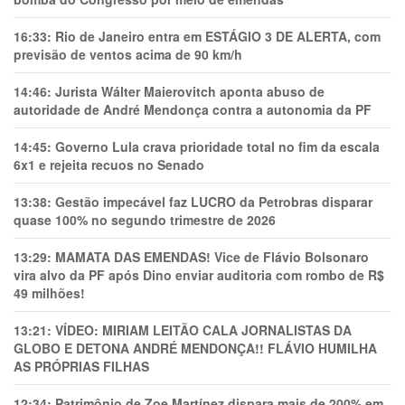
16:33:
Rio de Janeiro entra em ESTÁGIO 3 DE ALERTA, com
previsão de ventos acima de 90 km/h
14:46:
Jurista Wálter Maierovitch aponta abuso de
autoridade de André Mendonça contra a autonomia da PF
14:45:
Governo Lula crava prioridade total no fim da escala
6x1 e rejeita recuos no Senado
13:38:
Gestão impecável faz LUCRO da Petrobras disparar
quase 100% no segundo trimestre de 2026
13:29:
MAMATA DAS EMENDAS! Vice de Flávio Bolsonaro
vira alvo da PF após Dino enviar auditoria com rombo de R$
49 milhões!
13:21:
VÍDEO: MIRIAM LEITÃO CALA JORNALISTAS DA
GLOBO E DETONA ANDRÉ MENDONÇA!! FLÁVIO HUMILHA
AS PRÓPRIAS FILHAS
12:34:
Patrimônio de Zoe Martínez dispara mais de 200% em