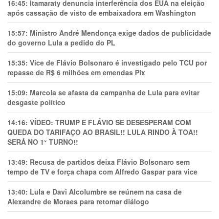
16:45:
Itamaraty denuncia interferência dos EUA na eleição
após cassação de visto de embaixadora em Washington
15:57:
Ministro André Mendonça exige dados de publicidade
do governo Lula a pedido do PL
15:35:
Vice de Flávio Bolsonaro é investigado pelo TCU por
repasse de R$ 6 milhões em emendas Pix
15:09:
Marcola se afasta da campanha de Lula para evitar
desgaste político
14:16:
VÍDEO: TRUMP E FLÁVIO SE DESESPERAM COM
QUEDA DO TARIFAÇO AO BRASIL!! LULA RINDO À TOA!!
SERÁ NO 1° TURNO!!
13:49:
Recusa de partidos deixa Flávio Bolsonaro sem
tempo de TV e força chapa com Alfredo Gaspar para vice
13:40:
Lula e Davi Alcolumbre se reúnem na casa de
Alexandre de Moraes para retomar diálogo