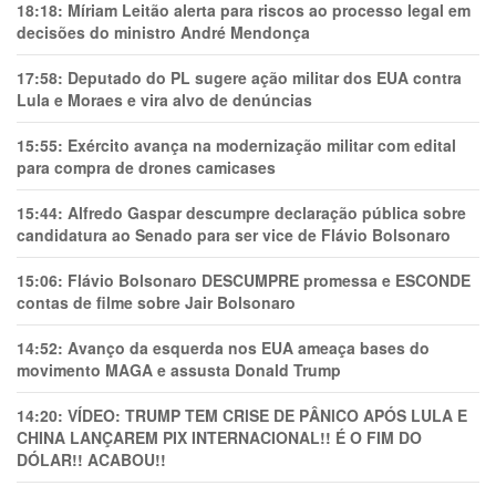
18:18:
Míriam Leitão alerta para riscos ao processo legal em
decisões do ministro André Mendonça
17:58:
Deputado do PL sugere ação militar dos EUA contra
Lula e Moraes e vira alvo de denúncias
15:55:
Exército avança na modernização militar com edital
para compra de drones camicases
15:44:
Alfredo Gaspar descumpre declaração pública sobre
candidatura ao Senado para ser vice de Flávio Bolsonaro
15:06:
Flávio Bolsonaro DESCUMPRE promessa e ESCONDE
contas de filme sobre Jair Bolsonaro
14:52:
Avanço da esquerda nos EUA ameaça bases do
movimento MAGA e assusta Donald Trump
14:20:
VÍDEO: TRUMP TEM CRlSE DE PÂNlCO APÓS LULA E
CHINA LANÇAREM PIX INTERNACIONAL!! É O FIM DO
DÓLAR!! ACABOU!!