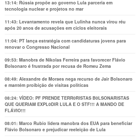
13:14:
Rússia propõe ao governo Lula parceria em
tecnologia nuclear e projetos no mar
11:43:
Levantamento revela que Lulinha nunca virou réu
após 20 anos de acusações em ciclos eleitorais
11:04:
PT lança estratégia com candidaturas jovens para
renovar o Congresso Nacional
09:53:
Manobra de Nikolas Ferreira para favorecer Flávio
Bolsonaro é frustrada por recusa de Romeu Zema
08:49:
Alexandre de Moraes nega recurso de Jair Bolsonaro
e mantém proibição de visitas políticas
08:24:
VÍDEO: PF PRENDE TERR0RlSTAS B0LSONARlSTAS
QUE QUERIAM EXPL0DlR LULA E O STF!!! A MANDO DE
FLÁVIO!!!
08:01:
Marco Rubio lidera manobra dos EUA para beneficiar
Flávio Bolsonaro e prejudicar reeleição de Lula