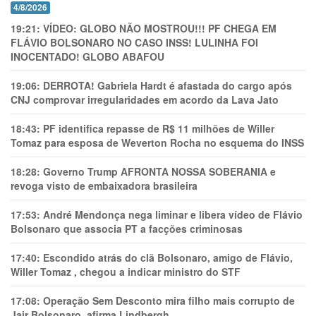
4/8/2026
19:21:
VÍDEO: GLOBO NÃO MOSTROU!!! PF CHEGA EM
FLÁVIO BOLSONARO NO CASO INSS! LULINHA FOI
INOCENTADO! GLOBO ABAFOU
19:06:
DERROTA! Gabriela Hardt é afastada do cargo após
CNJ comprovar irregularidades em acordo da Lava Jato
18:43:
PF identifica repasse de R$ 11 milhões de Willer
Tomaz para esposa de Weverton Rocha no esquema do INSS
18:28:
Governo Trump AFRONTA NOSSA SOBERANIA e
revoga visto de embaixadora brasileira
17:53:
André Mendonça nega liminar e libera vídeo de Flávio
Bolsonaro que associa PT a facções criminosas
17:40:
Escondido atrás do clã Bolsonaro, amigo de Flávio,
Willer Tomaz , chegou a indicar ministro do STF
17:08:
Operação Sem Desconto mira filho mais corrupto de
Jair Bolsonaro, afirma Lindbergh