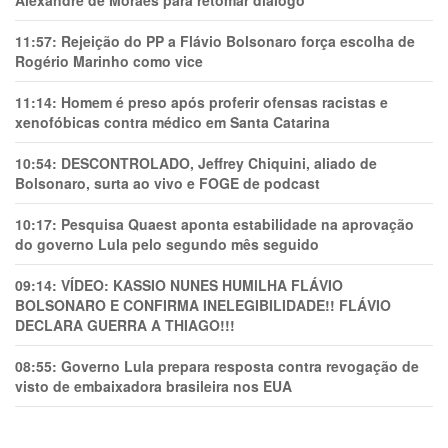
Alexandre de Moraes para retomar diálogo
11:57:
Rejeição do PP a Flávio Bolsonaro força escolha de
Rogério Marinho como vice
11:14:
Homem é preso após proferir ofensas racistas e
xenofóbicas contra médico em Santa Catarina
10:54:
DESCONTROLADO, Jeffrey Chiquini, aliado de
Bolsonaro, surta ao vivo e FOGE de podcast
10:17:
Pesquisa Quaest aponta estabilidade na aprovação
do governo Lula pelo segundo mês seguido
09:14:
VÍDEO: KASSIO NUNES HUMlLHA FLÁVIO
BOLSONARO E CONFIRMA INELEGIBILIDADE!! FLÁVIO
DECLARA GUERRA A THIAGO!!!
08:55:
Governo Lula prepara resposta contra revogação de
visto de embaixadora brasileira nos EUA