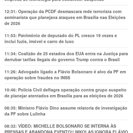
12:31:
Operação da PCDF desmascara rede terrorista com
seminarista que planejava ataques em Brasília nas Eleições
de 2026
11:53:
Patrimônio de deputado do PL cresce 19 vezes e
inclui fuzis, imóvel e carro de luxo
11:34:
Coalizão de 25 estados dos EUA entra na Justiça para
derrubar tarifas ilegais do governo Trump contra o Brasil
11:26:
Advogado ligado a Flávio Bolsonaro é alvo da PF em
operação sobre fraudes no INSS
10:46:
Polícia Civil deflagra operação contra grupo suspeito
de planejar atentados em Brasília para as eleições de 2026
08:35:
Ministro Flávio Dino assume relatoria de investigação
da PF sobre Lulinha
08:32:
VÍDEO: MICHELLE BOLSONARO SE INTERNA ÀS
PRESSAS E ABANDONA EVENTO!! NIKOLAS IGNORA FLÁVIO