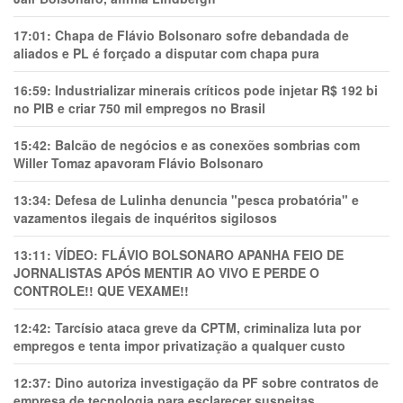
17:01:
Chapa de Flávio Bolsonaro sofre debandada de
aliados e PL é forçado a disputar com chapa pura
16:59:
Industrializar minerais críticos pode injetar R$ 192 bi
no PIB e criar 750 mil empregos no Brasil
15:42:
Balcão de negócios e as conexões sombrias com
Willer Tomaz apavoram Flávio Bolsonaro
13:34:
Defesa de Lulinha denuncia "pesca probatória" e
vazamentos ilegais de inquéritos sigilosos
13:11:
VÍDEO: FLÁVIO BOLSONARO APANHA FEIO DE
JORNALISTAS APÓS MENTIR AO VIVO E PERDE O
CONTROLE!! QUE VEXAME!!
12:42:
Tarcísio ataca greve da CPTM, criminaliza luta por
empregos e tenta impor privatização a qualquer custo
12:37:
Dino autoriza investigação da PF sobre contratos de
empresa de tecnologia para esclarecer suspeitas