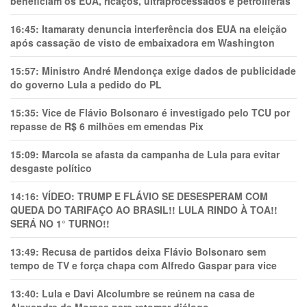
beneficiam os EUA, ricaços, ultraprocessados e petrolíferas
16:45:
Itamaraty denuncia interferência dos EUA na eleição
após cassação de visto de embaixadora em Washington
15:57:
Ministro André Mendonça exige dados de publicidade
do governo Lula a pedido do PL
15:35:
Vice de Flávio Bolsonaro é investigado pelo TCU por
repasse de R$ 6 milhões em emendas Pix
15:09:
Marcola se afasta da campanha de Lula para evitar
desgaste político
14:16:
VÍDEO: TRUMP E FLÁVIO SE DESESPERAM COM
QUEDA DO TARIFAÇO AO BRASIL!! LULA RINDO À TOA!!
SERÁ NO 1° TURNO!!
13:49:
Recusa de partidos deixa Flávio Bolsonaro sem
tempo de TV e força chapa com Alfredo Gaspar para vice
13:40:
Lula e Davi Alcolumbre se reúnem na casa de