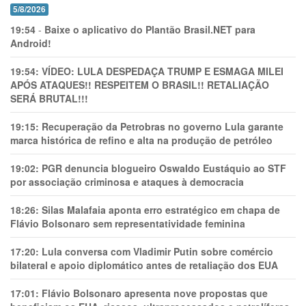
5/8/2026
19:54
-
Baixe o aplicativo do Plantão Brasil.NET para
Android!
19:54:
VÍDEO: LULA DESPEDAÇA TRUMP E ESMAGA MILEI
APÓS ATAQUES!! RESPEITEM O BRASIL!! RETALIAÇÃO
SERÁ BRUTAL!!!
19:15:
Recuperação da Petrobras no governo Lula garante
marca histórica de refino e alta na produção de petróleo
19:02:
PGR denuncia blogueiro Oswaldo Eustáquio ao STF
por associação criminosa e ataques à democracia
18:26:
Silas Malafaia aponta erro estratégico em chapa de
Flávio Bolsonaro sem representatividade feminina
17:20:
Lula conversa com Vladimir Putin sobre comércio
bilateral e apoio diplomático antes de retaliação dos EUA
17:01:
Flávio Bolsonaro apresenta nove propostas que