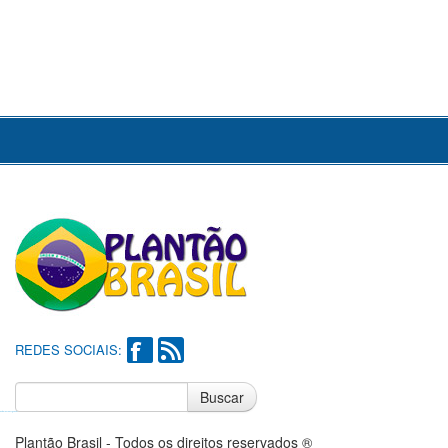
REDES SOCIAIS:
Buscar
Notícias do Flamengo
Notícias do Corinthians
Plantão Brasil - Todos os direitos reservados ®