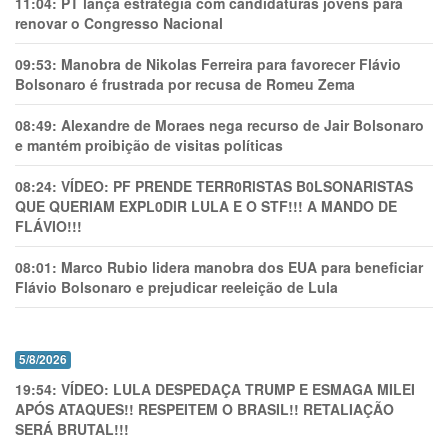
11:04:
PT lança estratégia com candidaturas jovens para
renovar o Congresso Nacional
09:53:
Manobra de Nikolas Ferreira para favorecer Flávio
Bolsonaro é frustrada por recusa de Romeu Zema
08:49:
Alexandre de Moraes nega recurso de Jair Bolsonaro
e mantém proibição de visitas políticas
08:24:
VÍDEO: PF PRENDE TERR0RlSTAS B0LSONARlSTAS
QUE QUERIAM EXPL0DlR LULA E O STF!!! A MANDO DE
FLÁVIO!!!
08:01:
Marco Rubio lidera manobra dos EUA para beneficiar
Flávio Bolsonaro e prejudicar reeleição de Lula
5/8/2026
19:54:
VÍDEO: LULA DESPEDAÇA TRUMP E ESMAGA MILEI
APÓS ATAQUES!! RESPEITEM O BRASIL!! RETALIAÇÃO
SERÁ BRUTAL!!!