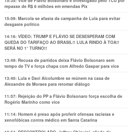
15:35:
Vice de Flávio Bolsonaro é investigado pelo TCU por
repasse de R$ 6 milhões em emendas Pix
15:09:
Marcola se afasta da campanha de Lula para evitar
desgaste político
14:16:
VÍDEO: TRUMP E FLÁVIO SE DESESPERAM COM
QUEDA DO TARIFAÇO AO BRASIL!! LULA RINDO À TOA!!
SERÁ NO 1° TURNO!!
13:49:
Recusa de partidos deixa Flávio Bolsonaro sem
tempo de TV e força chapa com Alfredo Gaspar para vice
13:40:
Lula e Davi Alcolumbre se reúnem na casa de
Alexandre de Moraes para retomar diálogo
11:57:
Rejeição do PP a Flávio Bolsonaro força escolha de
Rogério Marinho como vice
11:14:
Homem é preso após proferir ofensas racistas e
xenofóbicas contra médico em Santa Catarina