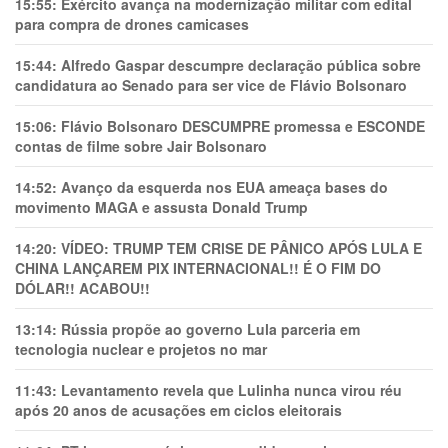
15:55:
Exército avança na modernização militar com edital
para compra de drones camicases
15:44:
Alfredo Gaspar descumpre declaração pública sobre
candidatura ao Senado para ser vice de Flávio Bolsonaro
15:06:
Flávio Bolsonaro DESCUMPRE promessa e ESCONDE
contas de filme sobre Jair Bolsonaro
14:52:
Avanço da esquerda nos EUA ameaça bases do
movimento MAGA e assusta Donald Trump
14:20:
VÍDEO: TRUMP TEM CRlSE DE PÂNlCO APÓS LULA E
CHINA LANÇAREM PIX INTERNACIONAL!! É O FIM DO
DÓLAR!! ACABOU!!
13:14:
Rússia propõe ao governo Lula parceria em
tecnologia nuclear e projetos no mar
11:43:
Levantamento revela que Lulinha nunca virou réu
após 20 anos de acusações em ciclos eleitorais