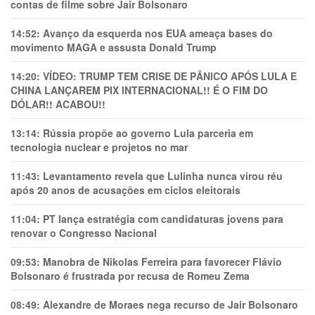
contas de filme sobre Jair Bolsonaro
14:52:
Avanço da esquerda nos EUA ameaça bases do
movimento MAGA e assusta Donald Trump
14:20:
VÍDEO: TRUMP TEM CRlSE DE PÂNlCO APÓS LULA E
CHINA LANÇAREM PIX INTERNACIONAL!! É O FIM DO
DÓLAR!! ACABOU!!
13:14:
Rússia propõe ao governo Lula parceria em
tecnologia nuclear e projetos no mar
11:43:
Levantamento revela que Lulinha nunca virou réu
após 20 anos de acusações em ciclos eleitorais
11:04:
PT lança estratégia com candidaturas jovens para
renovar o Congresso Nacional
09:53:
Manobra de Nikolas Ferreira para favorecer Flávio
Bolsonaro é frustrada por recusa de Romeu Zema
08:49:
Alexandre de Moraes nega recurso de Jair Bolsonaro