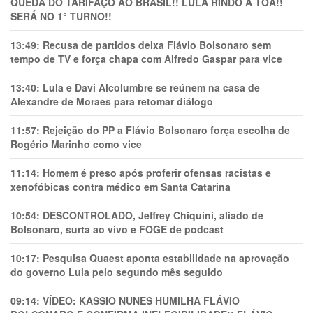
QUEDA DO TARIFAÇO AO BRASIL!! LULA RINDO À TOA!!
SERÁ NO 1° TURNO!!
13:49:
Recusa de partidos deixa Flávio Bolsonaro sem
tempo de TV e força chapa com Alfredo Gaspar para vice
13:40:
Lula e Davi Alcolumbre se reúnem na casa de
Alexandre de Moraes para retomar diálogo
11:57:
Rejeição do PP a Flávio Bolsonaro força escolha de
Rogério Marinho como vice
11:14:
Homem é preso após proferir ofensas racistas e
xenofóbicas contra médico em Santa Catarina
10:54:
DESCONTROLADO, Jeffrey Chiquini, aliado de
Bolsonaro, surta ao vivo e FOGE de podcast
10:17:
Pesquisa Quaest aponta estabilidade na aprovação
do governo Lula pelo segundo mês seguido
09:14:
VÍDEO: KASSIO NUNES HUMlLHA FLÁVIO