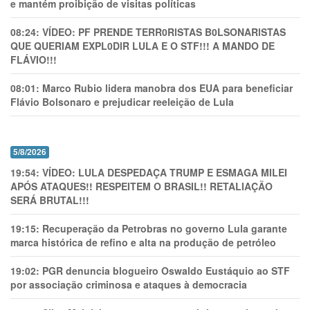
e mantém proibição de visitas políticas
08:24:
VÍDEO: PF PRENDE TERR0RlSTAS B0LSONARlSTAS
QUE QUERIAM EXPL0DlR LULA E O STF!!! A MANDO DE
FLÁVIO!!!
08:01:
Marco Rubio lidera manobra dos EUA para beneficiar
Flávio Bolsonaro e prejudicar reeleição de Lula
5/8/2026
19:54:
VÍDEO: LULA DESPEDAÇA TRUMP E ESMAGA MILEI
APÓS ATAQUES!! RESPEITEM O BRASIL!! RETALIAÇÃO
SERÁ BRUTAL!!!
19:15:
Recuperação da Petrobras no governo Lula garante
marca histórica de refino e alta na produção de petróleo
19:02:
PGR denuncia blogueiro Oswaldo Eustáquio ao STF
por associação criminosa e ataques à democracia