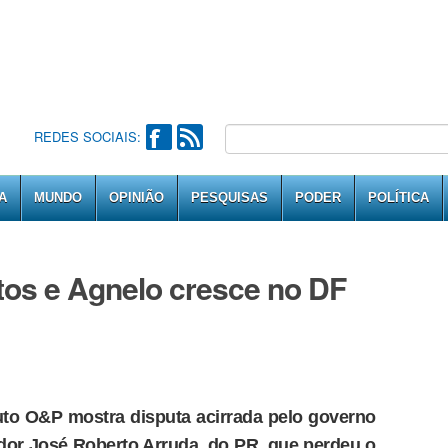
REDES SOCIAIS:
A
MUNDO
OPINIÃO
PESQUISAS
PODER
POLÍTICA
tos e Agnelo cresce no DF
tuto O&P mostra disputa acirrada pelo governo
ador José Roberto Arruda, do PR, que perdeu o