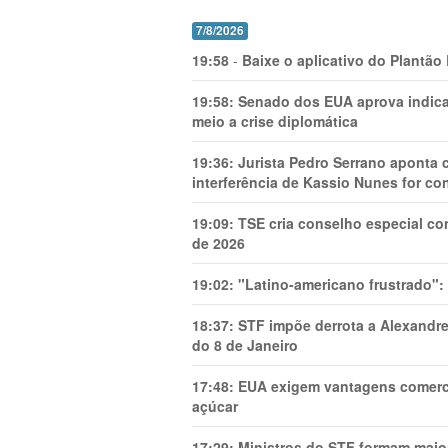
7/8/2026
19:58
-
Baixe o aplicativo do Plantão
19:58:
Senado dos EUA aprova indica
meio a crise diplomática
19:36:
Jurista Pedro Serrano aponta
interferência de Kassio Nunes for co
19:09:
TSE cria conselho especial co
de 2026
19:02:
"Latino-americano frustrado":
18:37:
STF impõe derrota a Alexandre
do 8 de Janeiro
17:48:
EUA exigem vantagens comercia
açúcar
17:29:
Ministros do STF formam maio