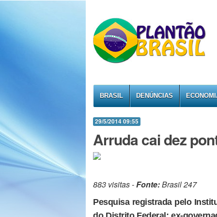
BRASIL
DENÚNCIAS
ECONOMI
29/5/2014 09:55
Arruda cai dez pon
883 visitas -
Fonte:
Brasil 247
Pesquisa registrada pelo Insti
do Distrito Federal; ex-govern