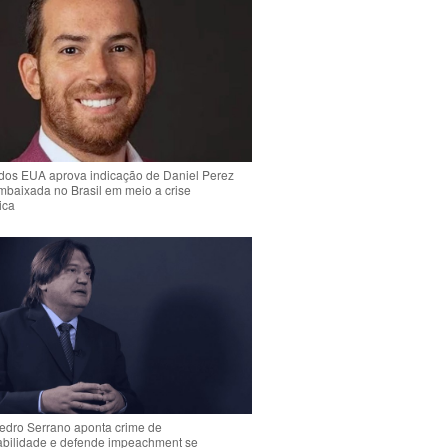
dos EUA aprova indicação de Daniel Perez
mbaixada no Brasil em meio a crise
ica
Pedro Serrano aponta crime de
abilidade e defende impeachment se