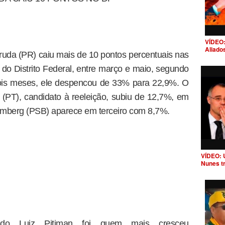
VÍDEO:
Aliado
uda (PR) caiu mais de 10 pontos percentuais nas
 do Distrito Federal, entre março e maio, segundo
dois meses, ele despencou de 33% para 22,9%. O
 (PT), candidato à reeleição, subiu de 12,7%, em
emberg (PSB) aparece em terceiro com 8,7%.
VÍDEO: 
Nunes t
do Luiz Pitiman foi quem mais cresceu