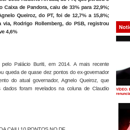
 Caixa de Pandora, caiu de 33% para 22,9%;
gnelo Queiroz, do PT, foi de 12,7% a 15,8%;
 via, Rodrigo Rollemberg, do PSB, registrou
Notí
eve 4,6%
 pelo Palácio Buriti, em 2014. A mais recente
tou queda de quase dez pontos do ex-governador
ento do atual governador, Agnelo Queiroz, que
Os dados foram revelados na coluna de Claudio
VÍDEO: 
renunci
A CAIU 10 PONTOS NO DF