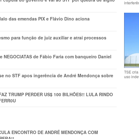
interfer
lo das emendas PIX e Flávio Dino aciona
mo para função de juiz auxiliar e atrai processos
s e NEGOCIATAS de Fábio Faria com banqueiro Daniel
TSE cria
rise no STF apos ingerência de André Mendonça sobre
uso inde
FAZ TRUMP PERDER US$ 100 BILHÕES!! LULA RINDO
FERR0U
TICULA ENCONTRO DE ANDRÉ MENDONÇA COM
PERA!!