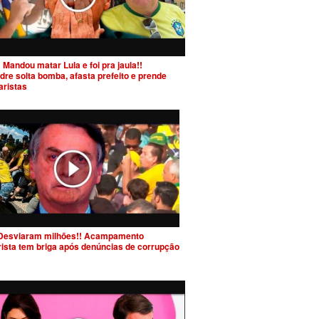
 Mandou matar Lula e foi pra jaula!!
dre solta bomba, afasta prefeito e prende
aristas
Desviaram milhões!! Acampamento
rista tem briga após denúncias de corrupção