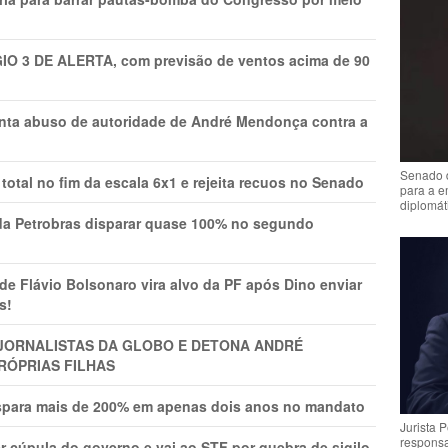
GIO 3 DE ALERTA, com previsão de ventos acima de 90
onta abuso de autoridade de André Mendonça contra a
Senado 
total no fim da escala 6x1 e rejeita recuos no Senado
para a e
diplomát
a Petrobras disparar quase 100% no segundo
Flávio Bolsonaro vira alvo da PF após Dino enviar
s!
A JORNALISTAS DA GLOBO E DETONA ANDRÉ
RÓPRIAS FILHAS
ispara mais de 200% em apenas dois anos no mandato
Jurista 
respons
r cúpula do governo e vai ao STF por quebra de sigilo