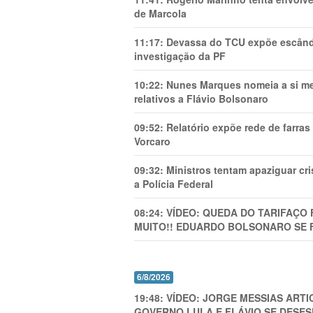
de Marcola
11:17:
Devassa do TCU expõe escânda
investigação da PF
10:22:
Nunes Marques nomeia a si mes
relativos a Flávio Bolsonaro
09:52:
Relatório expõe rede de farra
Vorcaro
09:32:
Ministros tentam apaziguar c
a Polícia Federal
08:24:
VÍDEO: QUEDA DO TARIFAÇO 
MUITO!! EDUARDO BOLSONARO SE 
6/8/2026
19:48:
VÍDEO: JORGE MESSIAS AR
GOVERNO LULA E FLÁVIO SE DESES