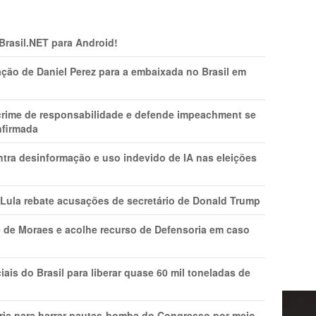
 Brasil.NET para Android!
ção de Daniel Perez para a embaixada no Brasil em
 crime de responsabilidade e defende impeachment se
nfirmada
ntra desinformação e uso indevido de IA nas eleições
 Lula rebate acusações de secretário de Donald Trump
 de Moraes e acolhe recurso de Defensoria em caso
is do Brasil para liberar quase 60 mil toneladas de
ria para barrar pautas-bomba do Congresso por meio