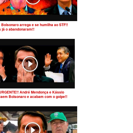
 Bolsonaro arrega e se humilha ao STF!!
s já o abandonaram!!
URGENTE!! André Mendonça e Kássio
raem Bolsonaro e acabam com o golpe!!