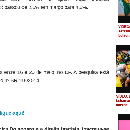
o: passou de 2,5% em março para 4,6%.
VÍDEO:
Alexan
bolson
res entre 16 e 20 de maio, no DF. A pesquisa está
b o nº BR 118/2014.
VÍDEO: 
bolsona
interna
ique aqui!
tra Bolsonaro e a direita fascista, inscreva-se