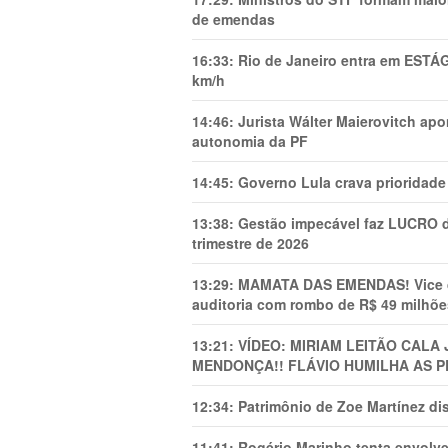
de emendas
16:33:
Rio de Janeiro entra em ESTÁ
km/h
14:46:
Jurista Wálter Maierovitch ap
autonomia da PF
14:45:
Governo Lula crava prioridade 
13:38:
Gestão impecável faz LUCRO d
trimestre de 2026
13:29:
MAMATA DAS EMENDAS! Vice de 
auditoria com rombo de R$ 49 milhõe
13:21:
VÍDEO: MIRIAM LEITÃO CAL
MENDONÇA!! FLÁVIO HUMILHA AS P
12:34:
Patrimônio de Zoe Martínez d
11:41:
Rogério Marinho tenta envolve