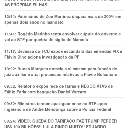
AS PRÓPRIAS FILHAS
12:34:
Patrimônio de Zoe Martínez dispara mais de 200% em
apenas dois anos no mandato
11:41:
Rogério Marinho tenta envolver cúpula do governo e
vai ao STF por quebra de sigilo de Marcola
11:17:
Devassa do TCU expõe escândalo das emendas PIX e
Flávio Dino aciona investigação da PF
10:22:
Nunes Marques nomeia a si mesmo para função de
juiz auxiliar e atrai processos relativos a Flávio Bolsonaro
09:52:
Relatório expõe rede de farras e NEGOCIATAS de
Fábio Faria com banqueiro Daniel Vorcaro
09:32:
Ministros tentam apaziguar crise no STF apos
ingerência de André Mendonça sobre a Polícia Federal
08:24:
VÍDEO: QUEDA DO TARIFAÇO FAZ TRUMP PERDER
US$ 100 BILHÕES!! LULA RINDO MUITO!! EDUARDO