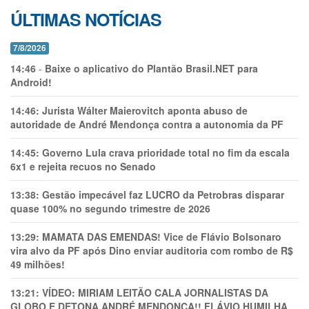
ÚLTIMAS NOTÍCIAS
7/8/2026
14:46
-
Baixe o aplicativo do Plantão Brasil.NET para
Android!
14:46:
Jurista Wálter Maierovitch aponta abuso de
autoridade de André Mendonça contra a autonomia da PF
14:45:
Governo Lula crava prioridade total no fim da escala
6x1 e rejeita recuos no Senado
13:38:
Gestão impecável faz LUCRO da Petrobras disparar
quase 100% no segundo trimestre de 2026
13:29:
MAMATA DAS EMENDAS! Vice de Flávio Bolsonaro
vira alvo da PF após Dino enviar auditoria com rombo de R$
49 milhões!
13:21:
VÍDEO: MIRIAM LEITÃO CALA JORNALISTAS DA
GLOBO E DETONA ANDRÉ MENDONÇA!! FLÁVIO HUMILHA