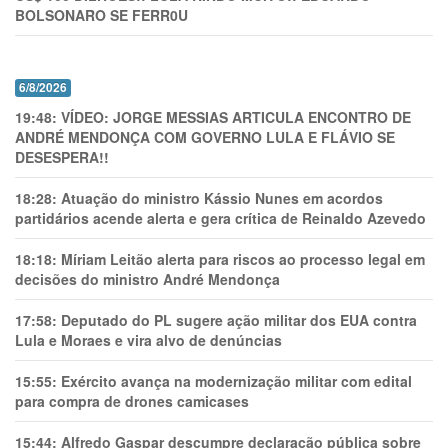
BOLSONARO SE FERR0U
6/8/2026
19:48:
VÍDEO: JORGE MESSIAS ARTICULA ENCONTRO DE
ANDRÉ MENDONÇA COM GOVERNO LULA E FLÁVIO SE
DESESPERA!!
18:28:
Atuação do ministro Kássio Nunes em acordos
partidários acende alerta e gera crítica de Reinaldo Azevedo
18:18:
Míriam Leitão alerta para riscos ao processo legal em
decisões do ministro André Mendonça
17:58:
Deputado do PL sugere ação militar dos EUA contra
Lula e Moraes e vira alvo de denúncias
15:55:
Exército avança na modernização militar com edital
para compra de drones camicases
15:44:
Alfredo Gaspar descumpre declaração pública sobre