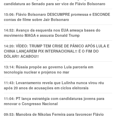
candidatura ao Senado para ser vice de Flávio Bolsonaro
15:06:
Flávio Bolsonaro DESCUMPRE promessa e ESCONDE
contas de filme sobre Jair Bolsonaro
14:52:
Avanço da esquerda nos EUA ameaça bases do
movimento MAGA e assusta Donald Trump
14:20:
VÍDEO: TRUMP TEM CRlSE DE PÂNlCO APÓS LULA E
CHINA LANÇAREM PIX INTERNACIONAL!! É O FIM DO
DÓLAR!! ACABOU!!
13:14:
Rússia propõe ao governo Lula parceria em
tecnologia nuclear e projetos no mar
11:43:
Levantamento revela que Lulinha nunca virou réu
após 20 anos de acusações em ciclos eleitorais
11:04:
PT lança estratégia com candidaturas jovens para
renovar o Congresso Nacional
09:53:
Manobra de Nikolas Ferreira para favorecer Flávio