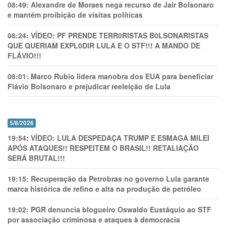
08:49:
Alexandre de Moraes nega recurso de Jair Bolsonaro
e mantém proibição de visitas políticas
08:24:
VÍDEO: PF PRENDE TERR0RlSTAS B0LSONARlSTAS
QUE QUERIAM EXPL0DlR LULA E O STF!!! A MANDO DE
FLÁVIO!!!
08:01:
Marco Rubio lidera manobra dos EUA para beneficiar
Flávio Bolsonaro e prejudicar reeleição de Lula
5/8/2026
19:54:
VÍDEO: LULA DESPEDAÇA TRUMP E ESMAGA MILEI
APÓS ATAQUES!! RESPEITEM O BRASIL!! RETALIAÇÃO
SERÁ BRUTAL!!!
19:15:
Recuperação da Petrobras no governo Lula garante
marca histórica de refino e alta na produção de petróleo
19:02:
PGR denuncia blogueiro Oswaldo Eustáquio ao STF
por associação criminosa e ataques à democracia