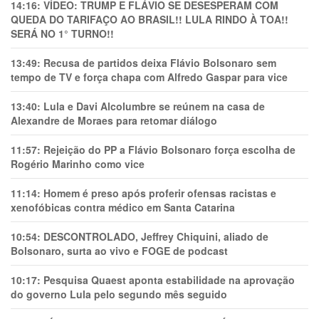
14:16:
VÍDEO: TRUMP E FLÁVIO SE DESESPERAM COM
QUEDA DO TARIFAÇO AO BRASIL!! LULA RINDO À TOA!!
SERÁ NO 1° TURNO!!
13:49:
Recusa de partidos deixa Flávio Bolsonaro sem
tempo de TV e força chapa com Alfredo Gaspar para vice
13:40:
Lula e Davi Alcolumbre se reúnem na casa de
Alexandre de Moraes para retomar diálogo
11:57:
Rejeição do PP a Flávio Bolsonaro força escolha de
Rogério Marinho como vice
11:14:
Homem é preso após proferir ofensas racistas e
xenofóbicas contra médico em Santa Catarina
10:54:
DESCONTROLADO, Jeffrey Chiquini, aliado de
Bolsonaro, surta ao vivo e FOGE de podcast
10:17:
Pesquisa Quaest aponta estabilidade na aprovação
do governo Lula pelo segundo mês seguido