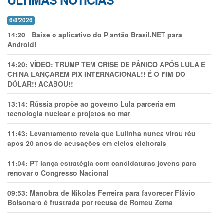
ÚLTIMAS NOTÍCIAS
6/8/2026
14:20
-
Baixe o aplicativo do Plantão Brasil.NET para
Android!
14:20:
VÍDEO: TRUMP TEM CRlSE DE PÂNlCO APÓS LULA E
CHINA LANÇAREM PIX INTERNACIONAL!! É O FIM DO
DÓLAR!! ACABOU!!
13:14:
Rússia propõe ao governo Lula parceria em
tecnologia nuclear e projetos no mar
11:43:
Levantamento revela que Lulinha nunca virou réu
após 20 anos de acusações em ciclos eleitorais
11:04:
PT lança estratégia com candidaturas jovens para
renovar o Congresso Nacional
09:53:
Manobra de Nikolas Ferreira para favorecer Flávio
Bolsonaro é frustrada por recusa de Romeu Zema