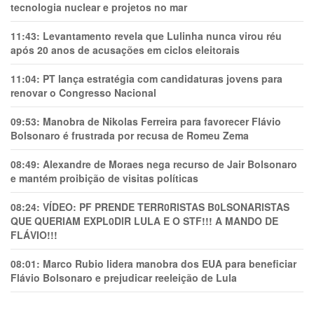
tecnologia nuclear e projetos no mar
11:43:
Levantamento revela que Lulinha nunca virou réu
após 20 anos de acusações em ciclos eleitorais
11:04:
PT lança estratégia com candidaturas jovens para
renovar o Congresso Nacional
09:53:
Manobra de Nikolas Ferreira para favorecer Flávio
Bolsonaro é frustrada por recusa de Romeu Zema
08:49:
Alexandre de Moraes nega recurso de Jair Bolsonaro
e mantém proibição de visitas políticas
08:24:
VÍDEO: PF PRENDE TERR0RlSTAS B0LSONARlSTAS
QUE QUERIAM EXPL0DlR LULA E O STF!!! A MANDO DE
FLÁVIO!!!
08:01:
Marco Rubio lidera manobra dos EUA para beneficiar
Flávio Bolsonaro e prejudicar reeleição de Lula