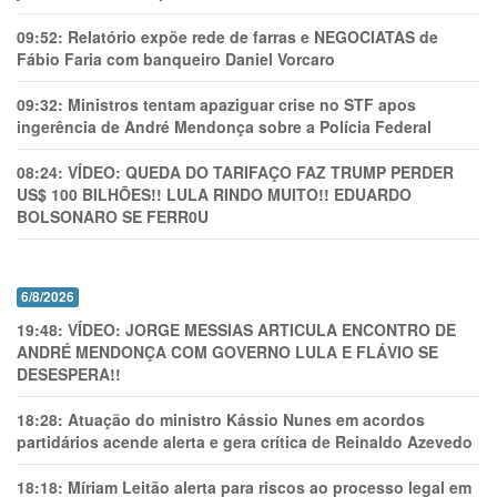
09:52:
Relatório expõe rede de farras e NEGOCIATAS de
Fábio Faria com banqueiro Daniel Vorcaro
09:32:
Ministros tentam apaziguar crise no STF apos
ingerência de André Mendonça sobre a Polícia Federal
08:24:
VÍDEO: QUEDA DO TARIFAÇO FAZ TRUMP PERDER
US$ 100 BILHÕES!! LULA RINDO MUITO!! EDUARDO
BOLSONARO SE FERR0U
6/8/2026
19:48:
VÍDEO: JORGE MESSIAS ARTICULA ENCONTRO DE
ANDRÉ MENDONÇA COM GOVERNO LULA E FLÁVIO SE
DESESPERA!!
18:28:
Atuação do ministro Kássio Nunes em acordos
partidários acende alerta e gera crítica de Reinaldo Azevedo
18:18:
Míriam Leitão alerta para riscos ao processo legal em