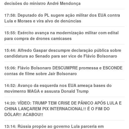
decisões do ministro André Mendonça
17:58:
Deputado do PL sugere ação militar dos EUA contra
Lula e Moraes e vira alvo de denúncias
15:55:
Exército avança na modernização militar com edital
para compra de drones camicases
15:44:
Alfredo Gaspar descumpre declaração pública sobre
candidatura ao Senado para ser vice de Flávio Bolsonaro
15:06:
Flávio Bolsonaro DESCUMPRE promessa e ESCONDE
contas de filme sobre Jair Bolsonaro
14:52:
Avanço da esquerda nos EUA ameaça bases do
movimento MAGA e assusta Donald Trump
14:20:
VÍDEO: TRUMP TEM CRlSE DE PÂNlCO APÓS LULA E
CHINA LANÇAREM PIX INTERNACIONAL!! É O FIM DO
DÓLAR!! ACABOU!!
13:14:
Rússia propõe ao governo Lula parceria em