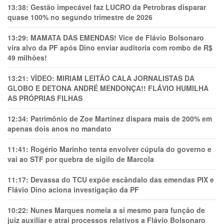
13:38:
Gestão impecável faz LUCRO da Petrobras disparar
quase 100% no segundo trimestre de 2026
13:29:
MAMATA DAS EMENDAS! Vice de Flávio Bolsonaro
vira alvo da PF após Dino enviar auditoria com rombo de R$
49 milhões!
13:21:
VÍDEO: MIRIAM LEITÃO CALA JORNALISTAS DA
GLOBO E DETONA ANDRÉ MENDONÇA!! FLÁVIO HUMILHA
AS PRÓPRIAS FILHAS
12:34:
Patrimônio de Zoe Martínez dispara mais de 200% em
apenas dois anos no mandato
11:41:
Rogério Marinho tenta envolver cúpula do governo e
vai ao STF por quebra de sigilo de Marcola
11:17:
Devassa do TCU expõe escândalo das emendas PIX e
Flávio Dino aciona investigação da PF
10:22:
Nunes Marques nomeia a si mesmo para função de
juiz auxiliar e atrai processos relativos a Flávio Bolsonaro