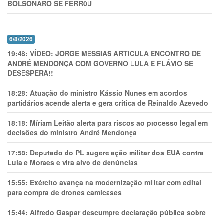
BOLSONARO SE FERR0U
6/8/2026
19:48:
VÍDEO: JORGE MESSIAS ARTICULA ENCONTRO DE
ANDRÉ MENDONÇA COM GOVERNO LULA E FLÁVIO SE
DESESPERA!!
18:28:
Atuação do ministro Kássio Nunes em acordos
partidários acende alerta e gera crítica de Reinaldo Azevedo
18:18:
Míriam Leitão alerta para riscos ao processo legal em
decisões do ministro André Mendonça
17:58:
Deputado do PL sugere ação militar dos EUA contra
Lula e Moraes e vira alvo de denúncias
15:55:
Exército avança na modernização militar com edital
para compra de drones camicases
15:44:
Alfredo Gaspar descumpre declaração pública sobre