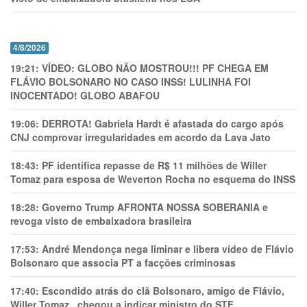
4/8/2026
19:21:
VÍDEO: GLOBO NÃO MOSTROU!!! PF CHEGA EM
FLÁVIO BOLSONARO NO CASO INSS! LULINHA FOI
INOCENTADO! GLOBO ABAFOU
19:06:
DERROTA! Gabriela Hardt é afastada do cargo após
CNJ comprovar irregularidades em acordo da Lava Jato
18:43:
PF identifica repasse de R$ 11 milhões de Willer
Tomaz para esposa de Weverton Rocha no esquema do INSS
18:28:
Governo Trump AFRONTA NOSSA SOBERANIA e
revoga visto de embaixadora brasileira
17:53:
André Mendonça nega liminar e libera vídeo de Flávio
Bolsonaro que associa PT a facções criminosas
17:40:
Escondido atrás do clã Bolsonaro, amigo de Flávio,
Willer Tomaz , chegou a indicar ministro do STF