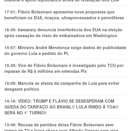
17:01:
Flávio Bolsonaro apresenta nove propostas que
beneficiam os EUA, ricaços, ultraprocessados e petrolíferas
16:45:
Itamaraty denuncia interferência dos EUA na eleição
após cassação de visto de embaixadora em Washington
15:57:
Ministro André Mendonça exige dados de publicidade
do governo Lula a pedido do PL
15:35:
Vice de Flávio Bolsonaro é investigado pelo TCU por
repasse de R$ 6 milhões em emendas Pix
15:09:
Marcola se afasta da campanha de Lula para evitar
desgaste político
14:16:
VÍDEO: TRUMP E FLÁVIO SE DESESPERAM COM
QUEDA DO TARIFAÇO AO BRASIL!! LULA RINDO À TOA!!
SERÁ NO 1° TURNO!!
13:49:
Recusa de partidos deixa Flávio Bolsonaro sem
tempo de TV e força chapa com Alfredo Gaspar para vice