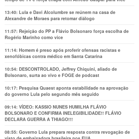
13:40:
Lula e Davi Alcolumbre se reúnem na casa de
Alexandre de Moraes para retomar diálogo
11:57:
Rejeição do PP a Flávio Bolsonaro força escolha de
Rogério Marinho como vice
11:14:
Homem é preso após proferir ofensas racistas e
xenofóbicas contra médico em Santa Catarina
10:54:
DESCONTROLADO, Jeffrey Chiquini, aliado de
Bolsonaro, surta ao vivo e FOGE de podcast
10:17:
Pesquisa Quaest aponta estabilidade na aprovação
do governo Lula pelo segundo mês seguido
09:14:
VÍDEO: KASSIO NUNES HUMlLHA FLÁVIO
BOLSONARO E CONFIRMA INELEGIBILIDADE!! FLÁVIO
DECLARA GUERRA A THIAGO!!!
08:55:
Governo Lula prepara resposta contra revogação de
visto de embaixadora brasileira nos EUA