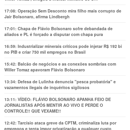
17:08:
Operação Sem Desconto mira filho mais corrupto de
Jair Bolsonaro, afirma Lindbergh
17:01:
Chapa de Flávio Bolsonaro sofre debandada de
aliados e PL é forçado a disputar com chapa pura
16:59:
Industrializar minerais críticos pode injetar R$ 192 bi
no PIB e criar 750 mil empregos no Brasil
15:42:
Balcão de negócios e as conexões sombrias com
Willer Tomaz apavoram Flávio Bolsonaro
13:34:
Defesa de Lulinha denuncia "pesca probatória" e
vazamentos ilegais de inquéritos sigilosos
13:11:
VÍDEO: FLÁVIO BOLSONARO APANHA FEIO DE
JORNALISTAS APÓS MENTIR AO VIVO E PERDE O
CONTROLE!! QUE VEXAME!!
12:42:
Tarcísio ataca greve da CPTM, criminaliza luta por
empregos e tenta impor privatização a qualquer custo