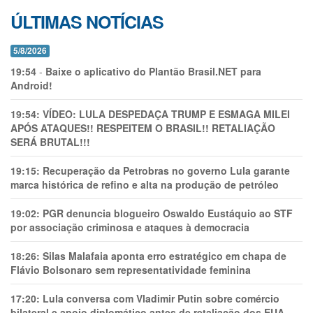
ÚLTIMAS NOTÍCIAS
5/8/2026
19:54
-
Baixe o aplicativo do Plantão Brasil.NET para
Android!
19:54:
VÍDEO: LULA DESPEDAÇA TRUMP E ESMAGA MILEI
APÓS ATAQUES!! RESPEITEM O BRASIL!! RETALIAÇÃO
SERÁ BRUTAL!!!
19:15:
Recuperação da Petrobras no governo Lula garante
marca histórica de refino e alta na produção de petróleo
19:02:
PGR denuncia blogueiro Oswaldo Eustáquio ao STF
por associação criminosa e ataques à democracia
18:26:
Silas Malafaia aponta erro estratégico em chapa de
Flávio Bolsonaro sem representatividade feminina
17:20:
Lula conversa com Vladimir Putin sobre comércio
bilateral e apoio diplomático antes de retaliação dos EUA