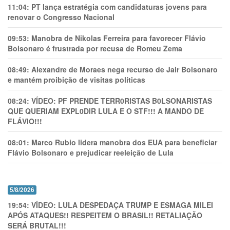
11:04:
PT lança estratégia com candidaturas jovens para
renovar o Congresso Nacional
09:53:
Manobra de Nikolas Ferreira para favorecer Flávio
Bolsonaro é frustrada por recusa de Romeu Zema
08:49:
Alexandre de Moraes nega recurso de Jair Bolsonaro
e mantém proibição de visitas políticas
08:24:
VÍDEO: PF PRENDE TERR0RlSTAS B0LSONARlSTAS
QUE QUERIAM EXPL0DlR LULA E O STF!!! A MANDO DE
FLÁVIO!!!
08:01:
Marco Rubio lidera manobra dos EUA para beneficiar
Flávio Bolsonaro e prejudicar reeleição de Lula
5/8/2026
19:54:
VÍDEO: LULA DESPEDAÇA TRUMP E ESMAGA MILEI
APÓS ATAQUES!! RESPEITEM O BRASIL!! RETALIAÇÃO
SERÁ BRUTAL!!!