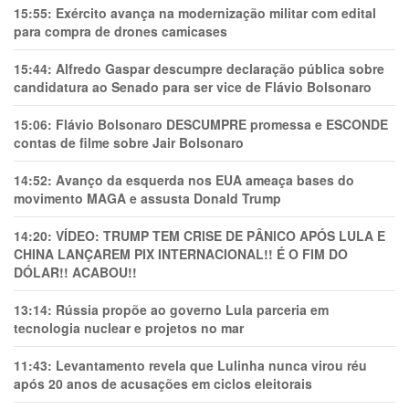
15:55:
Exército avança na modernização militar com edital
para compra de drones camicases
15:44:
Alfredo Gaspar descumpre declaração pública sobre
candidatura ao Senado para ser vice de Flávio Bolsonaro
15:06:
Flávio Bolsonaro DESCUMPRE promessa e ESCONDE
contas de filme sobre Jair Bolsonaro
14:52:
Avanço da esquerda nos EUA ameaça bases do
movimento MAGA e assusta Donald Trump
14:20:
VÍDEO: TRUMP TEM CRlSE DE PÂNlCO APÓS LULA E
CHINA LANÇAREM PIX INTERNACIONAL!! É O FIM DO
DÓLAR!! ACABOU!!
13:14:
Rússia propõe ao governo Lula parceria em
tecnologia nuclear e projetos no mar
11:43:
Levantamento revela que Lulinha nunca virou réu
após 20 anos de acusações em ciclos eleitorais