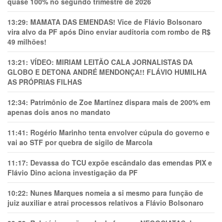
quase 100% no segundo trimestre de 2026
13:29:
MAMATA DAS EMENDAS! Vice de Flávio Bolsonaro
vira alvo da PF após Dino enviar auditoria com rombo de R$
49 milhões!
13:21:
VÍDEO: MIRIAM LEITÃO CALA JORNALISTAS DA
GLOBO E DETONA ANDRÉ MENDONÇA!! FLÁVIO HUMILHA
AS PRÓPRIAS FILHAS
12:34:
Patrimônio de Zoe Martínez dispara mais de 200% em
apenas dois anos no mandato
11:41:
Rogério Marinho tenta envolver cúpula do governo e
vai ao STF por quebra de sigilo de Marcola
11:17:
Devassa do TCU expõe escândalo das emendas PIX e
Flávio Dino aciona investigação da PF
10:22:
Nunes Marques nomeia a si mesmo para função de
juiz auxiliar e atrai processos relativos a Flávio Bolsonaro