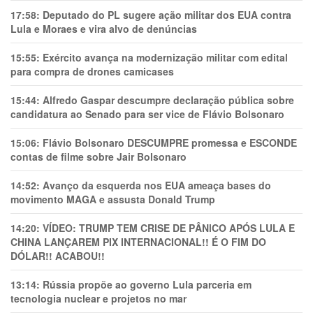
17:58:
Deputado do PL sugere ação militar dos EUA contra
Lula e Moraes e vira alvo de denúncias
15:55:
Exército avança na modernização militar com edital
para compra de drones camicases
15:44:
Alfredo Gaspar descumpre declaração pública sobre
candidatura ao Senado para ser vice de Flávio Bolsonaro
15:06:
Flávio Bolsonaro DESCUMPRE promessa e ESCONDE
contas de filme sobre Jair Bolsonaro
14:52:
Avanço da esquerda nos EUA ameaça bases do
movimento MAGA e assusta Donald Trump
14:20:
VÍDEO: TRUMP TEM CRlSE DE PÂNlCO APÓS LULA E
CHINA LANÇAREM PIX INTERNACIONAL!! É O FIM DO
DÓLAR!! ACABOU!!
13:14:
Rússia propõe ao governo Lula parceria em
tecnologia nuclear e projetos no mar