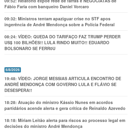
09:52:
Relatório expõe rede de farras e NEGOCIATAS de
Fábio Faria com banqueiro Daniel Vorcaro
09:32:
Ministros tentam apaziguar crise no STF apos
ingerência de André Mendonça sobre a Polícia Federal
08:24:
VÍDEO: QUEDA DO TARIFAÇO FAZ TRUMP PERDER
US$ 100 BILHÕES!! LULA RINDO MUITO!! EDUARDO
BOLSONARO SE FERR0U
6/8/2026
19:48:
VÍDEO: JORGE MESSIAS ARTICULA ENCONTRO DE
ANDRÉ MENDONÇA COM GOVERNO LULA E FLÁVIO SE
DESESPERA!!
18:28:
Atuação do ministro Kássio Nunes em acordos
partidários acende alerta e gera crítica de Reinaldo Azevedo
18:18:
Míriam Leitão alerta para riscos ao processo legal em
decisões do ministro André Mendonça