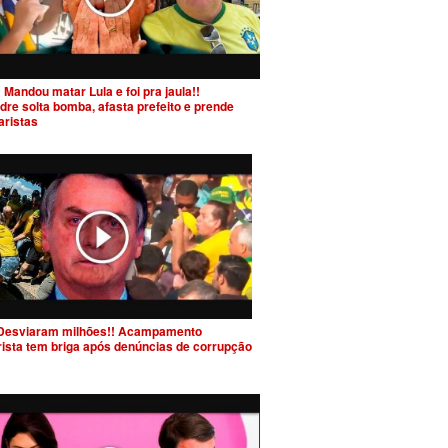
 Mandou matar Lula e foi pra jaula!!
dre solta bomba, afasta prefeito e prende
aristas
Desviaram milhões!! Acampamento
rista tem briga após denúncias de corrupção