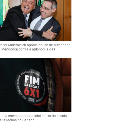
Wálter Maierovitch aponta abuso de autoridade
é Mendonça contra a autonomia da PF
Lula crava prioridade total no fim da escala
jeita recuos no Senado