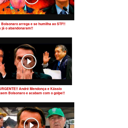
 Bolsonaro arrega e se humilha ao STF!!
s já o abandonaram!!
URGENTE!! André Mendonça e Kássio
raem Bolsonaro e acabam com o golpe!!