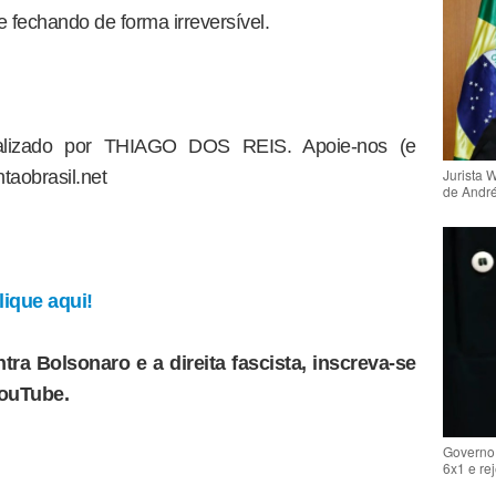
e fechando de forma irreversível.
dealizado por THIAGO DOS REIS. Apoie-nos (e
Jurista 
taobrasil.net
de Andr
ique aqui!
tra Bolsonaro e a direita fascista, inscreva-se
YouTube.
Governo 
6x1 e re