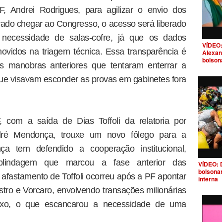
F, Andrei Rodrigues, para agilizar o envio dos
ltrado chegar ao Congresso, o acesso será liberado
necessidade de salas-cofre, já que os dados
VÍDEO:
movidos na triagem técnica. Essa transparência é
Alexan
bolson
as manobras anteriores que tentaram enterrar a
 que visavam esconder as provas em gabinetes fora
com a saída de Dias Toffoli da relatoria por
dré Mendonça, trouxe um novo fôlego para a
nça tem defendido a cooperação institucional,
blindagem que marcou a fase anterior das
VÍDEO: 
bolsona
 afastamento de Toffoli ocorreu após a PF apontar
interna
stro e Vorcaro, envolvendo transações milionárias
luxo, o que escancarou a necessidade de uma