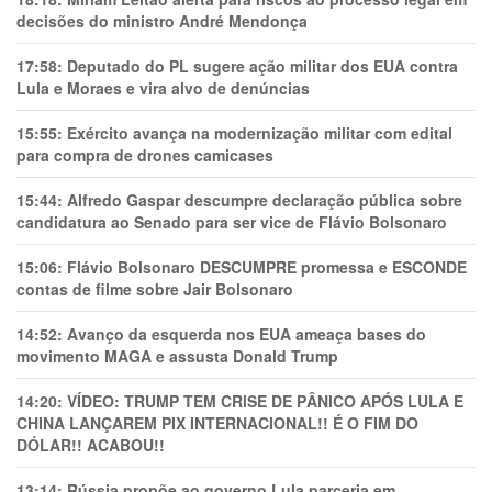
decisões do ministro André Mendonça
17:58:
Deputado do PL sugere ação militar dos EUA contra
Lula e Moraes e vira alvo de denúncias
15:55:
Exército avança na modernização militar com edital
para compra de drones camicases
15:44:
Alfredo Gaspar descumpre declaração pública sobre
candidatura ao Senado para ser vice de Flávio Bolsonaro
15:06:
Flávio Bolsonaro DESCUMPRE promessa e ESCONDE
contas de filme sobre Jair Bolsonaro
14:52:
Avanço da esquerda nos EUA ameaça bases do
movimento MAGA e assusta Donald Trump
14:20:
VÍDEO: TRUMP TEM CRlSE DE PÂNlCO APÓS LULA E
CHINA LANÇAREM PIX INTERNACIONAL!! É O FIM DO
DÓLAR!! ACABOU!!
13:14:
Rússia propõe ao governo Lula parceria em