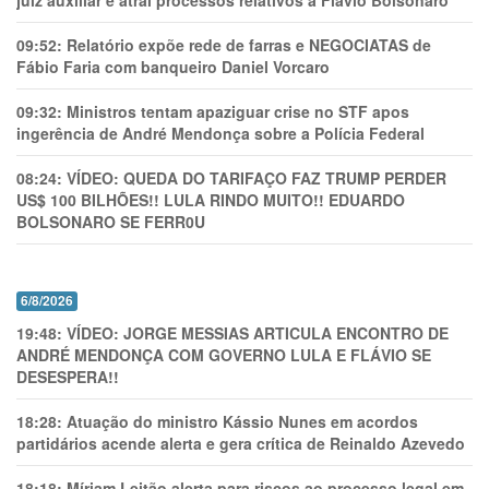
juiz auxiliar e atrai processos relativos a Flávio Bolsonaro
09:52:
Relatório expõe rede de farras e NEGOCIATAS de
Fábio Faria com banqueiro Daniel Vorcaro
09:32:
Ministros tentam apaziguar crise no STF apos
ingerência de André Mendonça sobre a Polícia Federal
08:24:
VÍDEO: QUEDA DO TARIFAÇO FAZ TRUMP PERDER
US$ 100 BILHÕES!! LULA RINDO MUITO!! EDUARDO
BOLSONARO SE FERR0U
6/8/2026
19:48:
VÍDEO: JORGE MESSIAS ARTICULA ENCONTRO DE
ANDRÉ MENDONÇA COM GOVERNO LULA E FLÁVIO SE
DESESPERA!!
18:28:
Atuação do ministro Kássio Nunes em acordos
partidários acende alerta e gera crítica de Reinaldo Azevedo
18:18:
Míriam Leitão alerta para riscos ao processo legal em