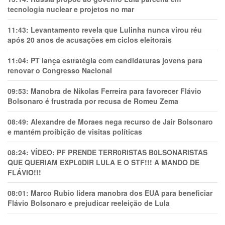
tecnologia nuclear e projetos no mar
11:43:
Levantamento revela que Lulinha nunca virou réu
após 20 anos de acusações em ciclos eleitorais
11:04:
PT lança estratégia com candidaturas jovens para
renovar o Congresso Nacional
09:53:
Manobra de Nikolas Ferreira para favorecer Flávio
Bolsonaro é frustrada por recusa de Romeu Zema
08:49:
Alexandre de Moraes nega recurso de Jair Bolsonaro
e mantém proibição de visitas políticas
08:24:
VÍDEO: PF PRENDE TERR0RlSTAS B0LSONARlSTAS
QUE QUERIAM EXPL0DlR LULA E O STF!!! A MANDO DE
FLÁVIO!!!
08:01:
Marco Rubio lidera manobra dos EUA para beneficiar
Flávio Bolsonaro e prejudicar reeleição de Lula