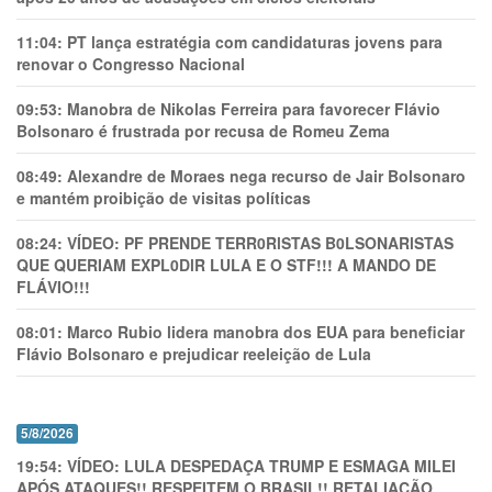
11:04:
PT lança estratégia com candidaturas jovens para
renovar o Congresso Nacional
09:53:
Manobra de Nikolas Ferreira para favorecer Flávio
Bolsonaro é frustrada por recusa de Romeu Zema
08:49:
Alexandre de Moraes nega recurso de Jair Bolsonaro
e mantém proibição de visitas políticas
08:24:
VÍDEO: PF PRENDE TERR0RlSTAS B0LSONARlSTAS
QUE QUERIAM EXPL0DlR LULA E O STF!!! A MANDO DE
FLÁVIO!!!
08:01:
Marco Rubio lidera manobra dos EUA para beneficiar
Flávio Bolsonaro e prejudicar reeleição de Lula
5/8/2026
19:54:
VÍDEO: LULA DESPEDAÇA TRUMP E ESMAGA MILEI
APÓS ATAQUES!! RESPEITEM O BRASIL!! RETALIAÇÃO