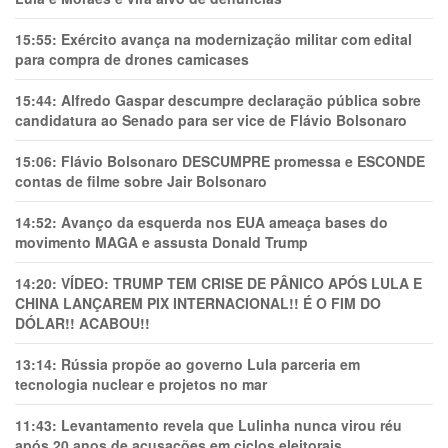
15:55:
Exército avança na modernização militar com edital
para compra de drones camicases
15:44:
Alfredo Gaspar descumpre declaração pública sobre
candidatura ao Senado para ser vice de Flávio Bolsonaro
15:06:
Flávio Bolsonaro DESCUMPRE promessa e ESCONDE
contas de filme sobre Jair Bolsonaro
14:52:
Avanço da esquerda nos EUA ameaça bases do
movimento MAGA e assusta Donald Trump
14:20:
VÍDEO: TRUMP TEM CRlSE DE PÂNlCO APÓS LULA E
CHINA LANÇAREM PIX INTERNACIONAL!! É O FIM DO
DÓLAR!! ACABOU!!
13:14:
Rússia propõe ao governo Lula parceria em
tecnologia nuclear e projetos no mar
11:43:
Levantamento revela que Lulinha nunca virou réu
após 20 anos de acusações em ciclos eleitorais