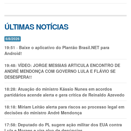
ÚLTIMAS NOTÍCIAS
6/8/2026
19:51
-
Baixe o aplicativo do Plantão Brasil.NET para
Android!
19:48:
VÍDEO: JORGE MESSIAS ARTICULA ENCONTRO DE
ANDRÉ MENDONÇA COM GOVERNO LULA E FLÁVIO SE
DESESPERA!!
18:28:
Atuação do ministro Kássio Nunes em acordos
partidários acende alerta e gera crítica de Reinaldo Azevedo
18:18:
Míriam Leitão alerta para riscos ao processo legal em
decisões do ministro André Mendonça
17:58:
Deputado do PL sugere ação militar dos EUA contra
Lula e Moraes e vira alvo de denúncias