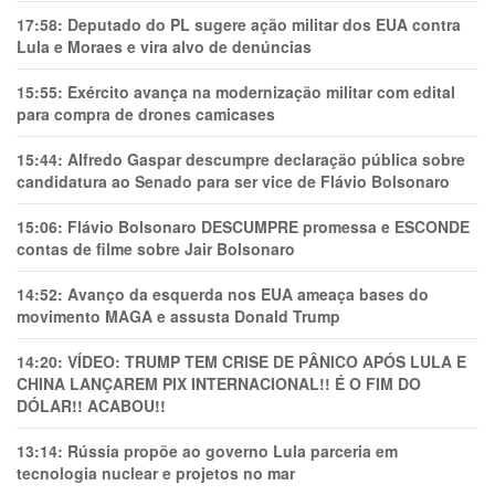
17:58:
Deputado do PL sugere ação militar dos EUA contra
Lula e Moraes e vira alvo de denúncias
15:55:
Exército avança na modernização militar com edital
para compra de drones camicases
15:44:
Alfredo Gaspar descumpre declaração pública sobre
candidatura ao Senado para ser vice de Flávio Bolsonaro
15:06:
Flávio Bolsonaro DESCUMPRE promessa e ESCONDE
contas de filme sobre Jair Bolsonaro
14:52:
Avanço da esquerda nos EUA ameaça bases do
movimento MAGA e assusta Donald Trump
14:20:
VÍDEO: TRUMP TEM CRlSE DE PÂNlCO APÓS LULA E
CHINA LANÇAREM PIX INTERNACIONAL!! É O FIM DO
DÓLAR!! ACABOU!!
13:14:
Rússia propõe ao governo Lula parceria em
tecnologia nuclear e projetos no mar