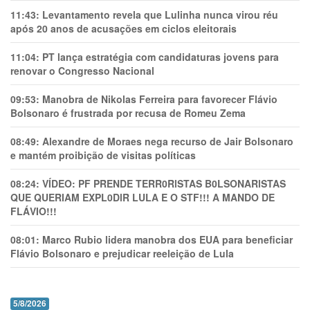
11:43:
Levantamento revela que Lulinha nunca virou réu
após 20 anos de acusações em ciclos eleitorais
11:04:
PT lança estratégia com candidaturas jovens para
renovar o Congresso Nacional
09:53:
Manobra de Nikolas Ferreira para favorecer Flávio
Bolsonaro é frustrada por recusa de Romeu Zema
08:49:
Alexandre de Moraes nega recurso de Jair Bolsonaro
e mantém proibição de visitas políticas
08:24:
VÍDEO: PF PRENDE TERR0RlSTAS B0LSONARlSTAS
QUE QUERIAM EXPL0DlR LULA E O STF!!! A MANDO DE
FLÁVIO!!!
08:01:
Marco Rubio lidera manobra dos EUA para beneficiar
Flávio Bolsonaro e prejudicar reeleição de Lula
5/8/2026