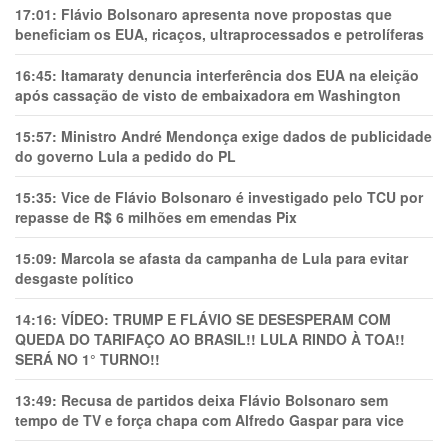
17:01:
Flávio Bolsonaro apresenta nove propostas que
beneficiam os EUA, ricaços, ultraprocessados e petrolíferas
16:45:
Itamaraty denuncia interferência dos EUA na eleição
após cassação de visto de embaixadora em Washington
15:57:
Ministro André Mendonça exige dados de publicidade
do governo Lula a pedido do PL
15:35:
Vice de Flávio Bolsonaro é investigado pelo TCU por
repasse de R$ 6 milhões em emendas Pix
15:09:
Marcola se afasta da campanha de Lula para evitar
desgaste político
14:16:
VÍDEO: TRUMP E FLÁVIO SE DESESPERAM COM
QUEDA DO TARIFAÇO AO BRASIL!! LULA RINDO À TOA!!
SERÁ NO 1° TURNO!!
13:49:
Recusa de partidos deixa Flávio Bolsonaro sem
tempo de TV e força chapa com Alfredo Gaspar para vice