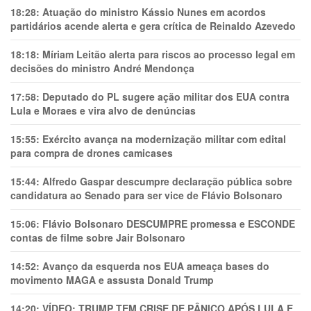
18:28:
Atuação do ministro Kássio Nunes em acordos
partidários acende alerta e gera crítica de Reinaldo Azevedo
18:18:
Míriam Leitão alerta para riscos ao processo legal em
decisões do ministro André Mendonça
17:58:
Deputado do PL sugere ação militar dos EUA contra
Lula e Moraes e vira alvo de denúncias
15:55:
Exército avança na modernização militar com edital
para compra de drones camicases
15:44:
Alfredo Gaspar descumpre declaração pública sobre
candidatura ao Senado para ser vice de Flávio Bolsonaro
15:06:
Flávio Bolsonaro DESCUMPRE promessa e ESCONDE
contas de filme sobre Jair Bolsonaro
14:52:
Avanço da esquerda nos EUA ameaça bases do
movimento MAGA e assusta Donald Trump
14:20:
VÍDEO: TRUMP TEM CRlSE DE PÂNlCO APÓS LULA E