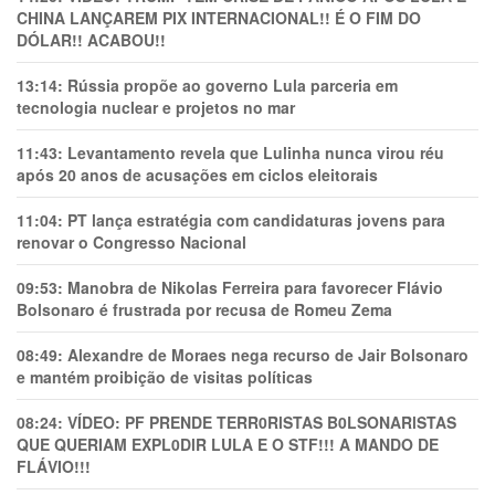
CHINA LANÇAREM PIX INTERNACIONAL!! É O FIM DO
DÓLAR!! ACABOU!!
13:14:
Rússia propõe ao governo Lula parceria em
tecnologia nuclear e projetos no mar
11:43:
Levantamento revela que Lulinha nunca virou réu
após 20 anos de acusações em ciclos eleitorais
11:04:
PT lança estratégia com candidaturas jovens para
renovar o Congresso Nacional
09:53:
Manobra de Nikolas Ferreira para favorecer Flávio
Bolsonaro é frustrada por recusa de Romeu Zema
08:49:
Alexandre de Moraes nega recurso de Jair Bolsonaro
e mantém proibição de visitas políticas
08:24:
VÍDEO: PF PRENDE TERR0RlSTAS B0LSONARlSTAS
QUE QUERIAM EXPL0DlR LULA E O STF!!! A MANDO DE
FLÁVIO!!!