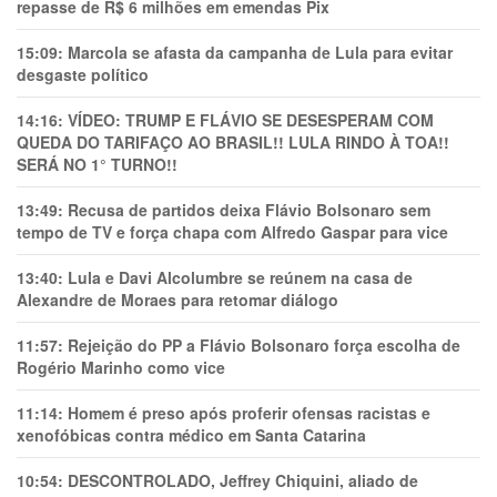
repasse de R$ 6 milhões em emendas Pix
15:09:
Marcola se afasta da campanha de Lula para evitar
desgaste político
14:16:
VÍDEO: TRUMP E FLÁVIO SE DESESPERAM COM
QUEDA DO TARIFAÇO AO BRASIL!! LULA RINDO À TOA!!
SERÁ NO 1° TURNO!!
13:49:
Recusa de partidos deixa Flávio Bolsonaro sem
tempo de TV e força chapa com Alfredo Gaspar para vice
13:40:
Lula e Davi Alcolumbre se reúnem na casa de
Alexandre de Moraes para retomar diálogo
11:57:
Rejeição do PP a Flávio Bolsonaro força escolha de
Rogério Marinho como vice
11:14:
Homem é preso após proferir ofensas racistas e
xenofóbicas contra médico em Santa Catarina
10:54:
DESCONTROLADO, Jeffrey Chiquini, aliado de