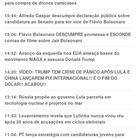
para compra de drones camicases
15:44:
Alfredo Gaspar descumpre declaração pública sobre
candidatura ao Senado para ser vice de Flávio Bolsonaro
15:06:
Flávio Bolsonaro DESCUMPRE promessa e ESCONDE
contas de filme sobre Jair Bolsonaro
14:52:
Avanço da esquerda nos EUA ameaça bases do
movimento MAGA e assusta Donald Trump
14:20:
VÍDEO: TRUMP TEM CRlSE DE PÂNlCO APÓS LULA E
CHINA LANÇAREM PIX INTERNACIONAL!! É O FIM DO
DÓLAR!! ACABOU!!
13:14:
Rússia propõe ao governo Lula parceria em
tecnologia nuclear e projetos no mar
11:43:
Levantamento revela que Lulinha nunca virou réu
após 20 anos de acusações em ciclos eleitorais
11:04:
PT lança estratégia com candidaturas jovens para