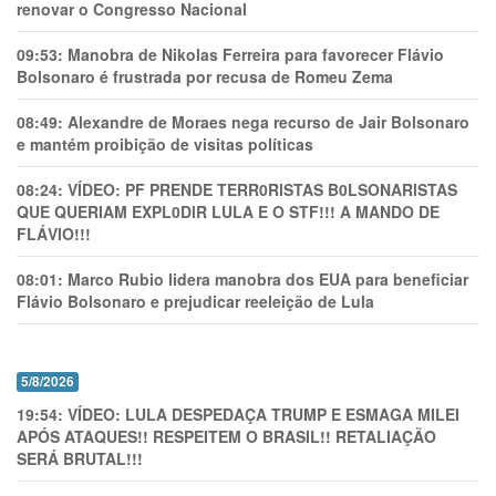
renovar o Congresso Nacional
09:53:
Manobra de Nikolas Ferreira para favorecer Flávio
Bolsonaro é frustrada por recusa de Romeu Zema
08:49:
Alexandre de Moraes nega recurso de Jair Bolsonaro
e mantém proibição de visitas políticas
08:24:
VÍDEO: PF PRENDE TERR0RlSTAS B0LSONARlSTAS
QUE QUERIAM EXPL0DlR LULA E O STF!!! A MANDO DE
FLÁVIO!!!
08:01:
Marco Rubio lidera manobra dos EUA para beneficiar
Flávio Bolsonaro e prejudicar reeleição de Lula
5/8/2026
19:54:
VÍDEO: LULA DESPEDAÇA TRUMP E ESMAGA MILEI
APÓS ATAQUES!! RESPEITEM O BRASIL!! RETALIAÇÃO
SERÁ BRUTAL!!!