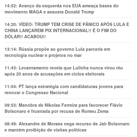
14:52:
Avanço da esquerda nos EUA ameaça bases do
movimento MAGA e assusta Donald Trump
14:20:
VÍDEO: TRUMP TEM CRlSE DE PÂNlCO APÓS LULA E
CHINA LANÇAREM PIX INTERNACIONAL!! É O FIM DO
DÓLAR!! ACABOU!!
13:14:
Rússia propõe ao governo Lula parceria em
tecnologia nuclear e projetos no mar
11:43:
Levantamento revela que Lulinha nunca virou réu
após 20 anos de acusações em ciclos eleitorais
11:04:
PT lança estratégia com candidaturas jovens para
renovar o Congresso Nacional
09:53:
Manobra de Nikolas Ferreira para favorecer Flávio
Bolsonaro é frustrada por recusa de Romeu Zema
08:49:
Alexandre de Moraes nega recurso de Jair Bolsonaro
e mantém proibição de visitas políticas