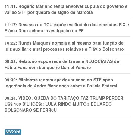
11:41:
Rogério Marinho tenta envolver cúpula do governo e
vai ao STF por quebra de sigilo de Marcola
11:17:
Devassa do TCU expõe escândalo das emendas PIX e
Flávio Dino aciona investigação da PF
10:22:
Nunes Marques nomeia a si mesmo para função de
juiz auxiliar e atrai processos relativos a Flávio Bolsonaro
09:52:
Relatório expõe rede de farras e NEGOCIATAS de
Fábio Faria com banqueiro Daniel Vorcaro
09:32:
Ministros tentam apaziguar crise no STF apos
ingerência de André Mendonça sobre a Polícia Federal
08:24:
VÍDEO: QUEDA DO TARIFAÇO FAZ TRUMP PERDER
US$ 100 BILHÕES!! LULA RINDO MUITO!! EDUARDO
BOLSONARO SE FERR0U
6/8/2026