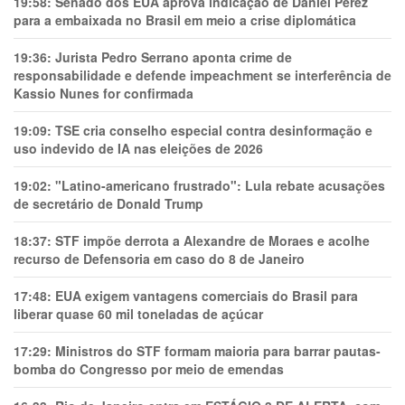
19:58:
Senado dos EUA aprova indicação de Daniel Perez
para a embaixada no Brasil em meio a crise diplomática
19:36:
Jurista Pedro Serrano aponta crime de
responsabilidade e defende impeachment se interferência de
Kassio Nunes for confirmada
19:09:
TSE cria conselho especial contra desinformação e
uso indevido de IA nas eleições de 2026
19:02:
"Latino-americano frustrado": Lula rebate acusações
de secretário de Donald Trump
18:37:
STF impõe derrota a Alexandre de Moraes e acolhe
recurso de Defensoria em caso do 8 de Janeiro
17:48:
EUA exigem vantagens comerciais do Brasil para
liberar quase 60 mil toneladas de açúcar
17:29:
Ministros do STF formam maioria para barrar pautas-
bomba do Congresso por meio de emendas