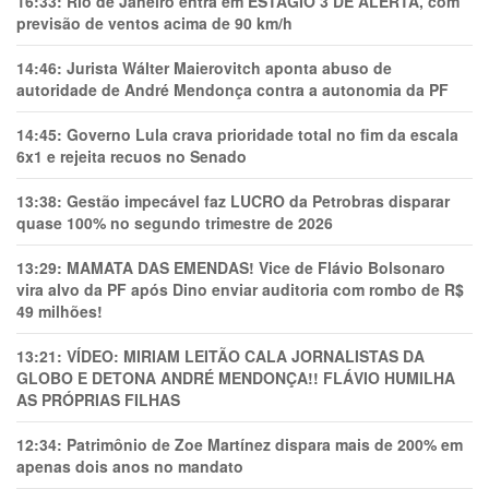
16:33:
Rio de Janeiro entra em ESTÁGIO 3 DE ALERTA, com
previsão de ventos acima de 90 km/h
14:46:
Jurista Wálter Maierovitch aponta abuso de
autoridade de André Mendonça contra a autonomia da PF
14:45:
Governo Lula crava prioridade total no fim da escala
6x1 e rejeita recuos no Senado
13:38:
Gestão impecável faz LUCRO da Petrobras disparar
quase 100% no segundo trimestre de 2026
13:29:
MAMATA DAS EMENDAS! Vice de Flávio Bolsonaro
vira alvo da PF após Dino enviar auditoria com rombo de R$
49 milhões!
13:21:
VÍDEO: MIRIAM LEITÃO CALA JORNALISTAS DA
GLOBO E DETONA ANDRÉ MENDONÇA!! FLÁVIO HUMILHA
AS PRÓPRIAS FILHAS
12:34:
Patrimônio de Zoe Martínez dispara mais de 200% em
apenas dois anos no mandato