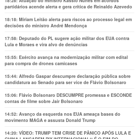
18:28:
Atuação do ministro Kássio Nunes em acordos
partidários acende alerta e gera crítica de Reinaldo Azevedo
18:18:
Míriam Leitão alerta para riscos ao processo legal em
decisões do ministro André Mendonça
17:58:
Deputado do PL sugere ação militar dos EUA contra
Lula e Moraes e vira alvo de denúncias
15:55:
Exército avança na modernização militar com edital
para compra de drones camicases
15:44:
Alfredo Gaspar descumpre declaração pública sobre
candidatura ao Senado para ser vice de Flávio Bolsonaro
15:06:
Flávio Bolsonaro DESCUMPRE promessa e ESCONDE
contas de filme sobre Jair Bolsonaro
14:52:
Avanço da esquerda nos EUA ameaça bases do
movimento MAGA e assusta Donald Trump
14:20:
VÍDEO: TRUMP TEM CRlSE DE PÂNlCO APÓS LULA E