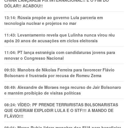
CHINA LANÇAREM PIX INTERNACIONAL!! É O FIM DO
DÓLAR!! ACABOU!!
13:14:
Rússia propõe ao governo Lula parceria em
tecnologia nuclear e projetos no mar
11:43:
Levantamento revela que Lulinha nunca virou réu
após 20 anos de acusações em ciclos eleitorais
11:04:
PT lança estratégia com candidaturas jovens para
renovar o Congresso Nacional
09:53:
Manobra de Nikolas Ferreira para favorecer Flávio
Bolsonaro é frustrada por recusa de Romeu Zema
08:49:
Alexandre de Moraes nega recurso de Jair Bolsonaro
e mantém proibição de visitas políticas
08:24:
VÍDEO: PF PRENDE TERR0RlSTAS B0LSONARlSTAS
QUE QUERIAM EXPL0DlR LULA E O STF!!! A MANDO DE
FLÁVIO!!!
08:01:
Marco Rubio lidera manobra dos EUA para beneficiar