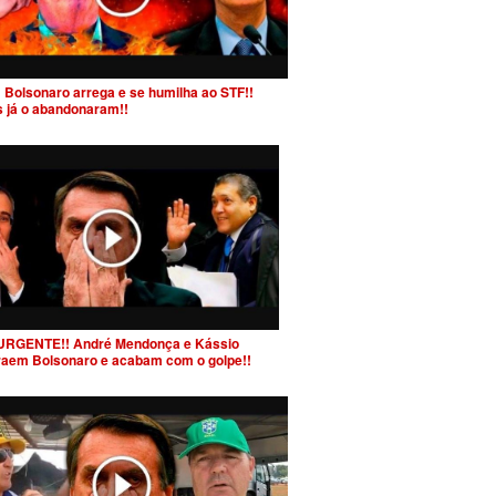
 Bolsonaro arrega e se humilha ao STF!!
s já o abandonaram!!
URGENTE!! André Mendonça e Kássio
raem Bolsonaro e acabam com o golpe!!