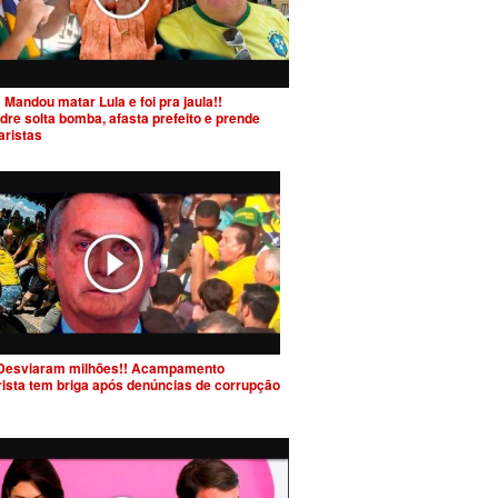
 Mandou matar Lula e foi pra jaula!!
dre solta bomba, afasta prefeito e prende
aristas
Desviaram milhões!! Acampamento
rista tem briga após denúncias de corrupção