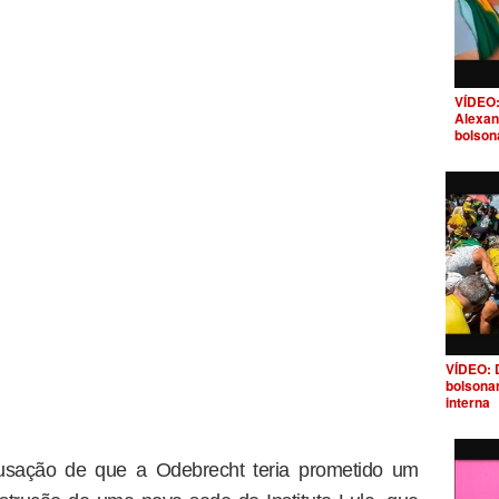
VÍDEO:
Alexan
bolson
VÍDEO: 
bolsona
interna
cusação de que a Odebrecht teria prometido um