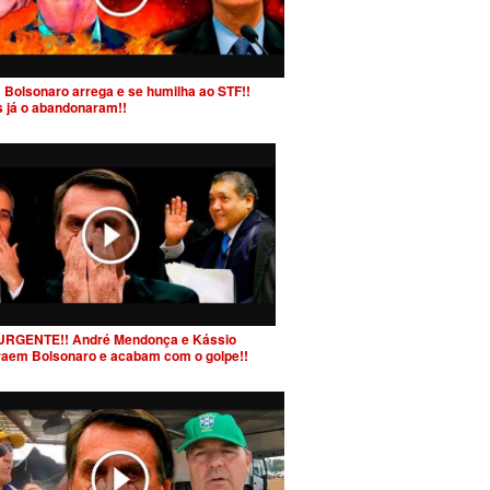
 Bolsonaro arrega e se humilha ao STF!!
s já o abandonaram!!
URGENTE!! André Mendonça e Kássio
raem Bolsonaro e acabam com o golpe!!