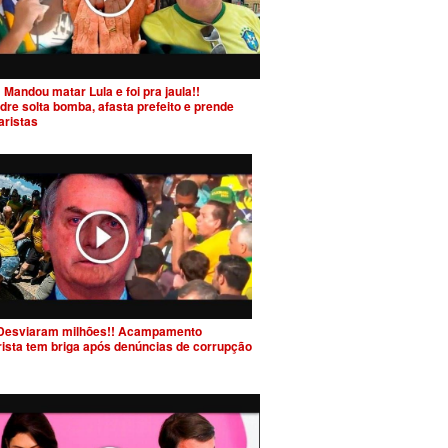
 Mandou matar Lula e foi pra jaula!!
dre solta bomba, afasta prefeito e prende
aristas
Desviaram milhões!! Acampamento
rista tem briga após denúncias de corrupção