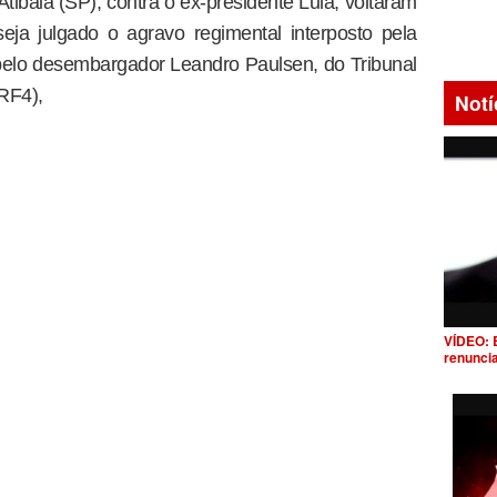
tibaia (SP), contra o ex-presidente Lula, voltaram
eja julgado o agravo regimental interposto pela
pelo desembargador Leandro Paulsen, do Tribunal
RF4),
Notí
VÍDEO: 
renunci