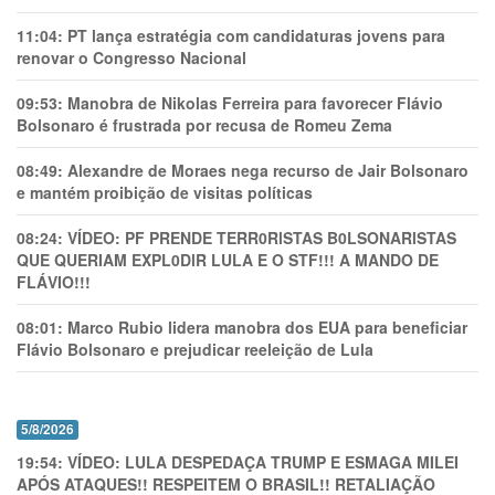
11:04:
PT lança estratégia com candidaturas jovens para
renovar o Congresso Nacional
09:53:
Manobra de Nikolas Ferreira para favorecer Flávio
Bolsonaro é frustrada por recusa de Romeu Zema
08:49:
Alexandre de Moraes nega recurso de Jair Bolsonaro
e mantém proibição de visitas políticas
08:24:
VÍDEO: PF PRENDE TERR0RlSTAS B0LSONARlSTAS
QUE QUERIAM EXPL0DlR LULA E O STF!!! A MANDO DE
FLÁVIO!!!
08:01:
Marco Rubio lidera manobra dos EUA para beneficiar
Flávio Bolsonaro e prejudicar reeleição de Lula
5/8/2026
19:54:
VÍDEO: LULA DESPEDAÇA TRUMP E ESMAGA MILEI
APÓS ATAQUES!! RESPEITEM O BRASIL!! RETALIAÇÃO