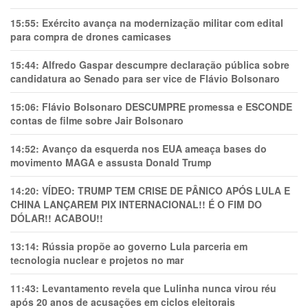
15:55:
Exército avança na modernização militar com edital
para compra de drones camicases
15:44:
Alfredo Gaspar descumpre declaração pública sobre
candidatura ao Senado para ser vice de Flávio Bolsonaro
15:06:
Flávio Bolsonaro DESCUMPRE promessa e ESCONDE
contas de filme sobre Jair Bolsonaro
14:52:
Avanço da esquerda nos EUA ameaça bases do
movimento MAGA e assusta Donald Trump
14:20:
VÍDEO: TRUMP TEM CRlSE DE PÂNlCO APÓS LULA E
CHINA LANÇAREM PIX INTERNACIONAL!! É O FIM DO
DÓLAR!! ACABOU!!
13:14:
Rússia propõe ao governo Lula parceria em
tecnologia nuclear e projetos no mar
11:43:
Levantamento revela que Lulinha nunca virou réu
após 20 anos de acusações em ciclos eleitorais