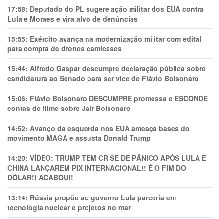
17:58:
Deputado do PL sugere ação militar dos EUA contra
Lula e Moraes e vira alvo de denúncias
15:55:
Exército avança na modernização militar com edital
para compra de drones camicases
15:44:
Alfredo Gaspar descumpre declaração pública sobre
candidatura ao Senado para ser vice de Flávio Bolsonaro
15:06:
Flávio Bolsonaro DESCUMPRE promessa e ESCONDE
contas de filme sobre Jair Bolsonaro
14:52:
Avanço da esquerda nos EUA ameaça bases do
movimento MAGA e assusta Donald Trump
14:20:
VÍDEO: TRUMP TEM CRlSE DE PÂNlCO APÓS LULA E
CHINA LANÇAREM PIX INTERNACIONAL!! É O FIM DO
DÓLAR!! ACABOU!!
13:14:
Rússia propõe ao governo Lula parceria em
tecnologia nuclear e projetos no mar