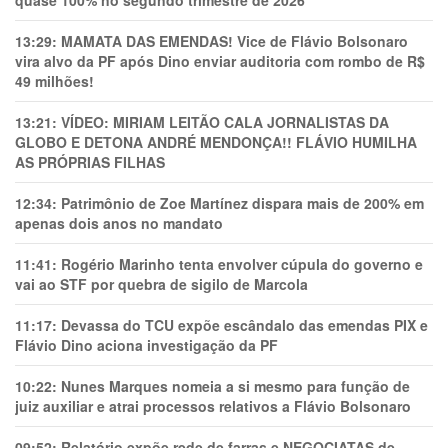
13:29:
MAMATA DAS EMENDAS! Vice de Flávio Bolsonaro
vira alvo da PF após Dino enviar auditoria com rombo de R$
49 milhões!
13:21:
VÍDEO: MIRIAM LEITÃO CALA JORNALISTAS DA
GLOBO E DETONA ANDRÉ MENDONÇA!! FLÁVIO HUMILHA
AS PRÓPRIAS FILHAS
12:34:
Patrimônio de Zoe Martínez dispara mais de 200% em
apenas dois anos no mandato
11:41:
Rogério Marinho tenta envolver cúpula do governo e
vai ao STF por quebra de sigilo de Marcola
11:17:
Devassa do TCU expõe escândalo das emendas PIX e
Flávio Dino aciona investigação da PF
10:22:
Nunes Marques nomeia a si mesmo para função de
juiz auxiliar e atrai processos relativos a Flávio Bolsonaro
09:52:
Relatório expõe rede de farras e NEGOCIATAS de