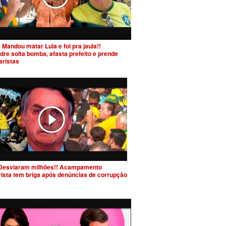
 Mandou matar Lula e foi pra jaula!!
dre solta bomba, afasta prefeito e prende
aristas
Desviaram milhões!! Acampamento
rista tem briga após denúncias de corrupção