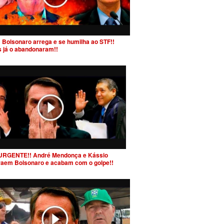
 Bolsonaro arrega e se humilha ao STF!!
s já o abandonaram!!
URGENTE!! André Mendonça e Kássio
raem Bolsonaro e acabam com o golpe!!