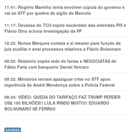
11:41:
Rogério Marinho tenta envolver cúpula do governo e
vai ao STF por quebra de sigilo de Marcola
11:17:
Devassa do TCU expõe escândalo das emendas PIX e
Flávio Dino aciona investigação da PF
10:22:
Nunes Marques nomeia a si mesmo para função de
juiz auxiliar e atrai processos relativos a Flávio Bolsonaro
09:52:
Relatório expõe rede de farras e NEGOCIATAS de
Fábio Faria com banqueiro Daniel Vorcaro
09:32:
Ministros tentam apaziguar crise no STF apos
ingerência de André Mendonça sobre a Polícia Federal
08:24:
VÍDEO: QUEDA DO TARIFAÇO FAZ TRUMP PERDER
US$ 100 BILHÕES!! LULA RINDO MUITO!! EDUARDO
BOLSONARO SE FERR0U
6/8/2026