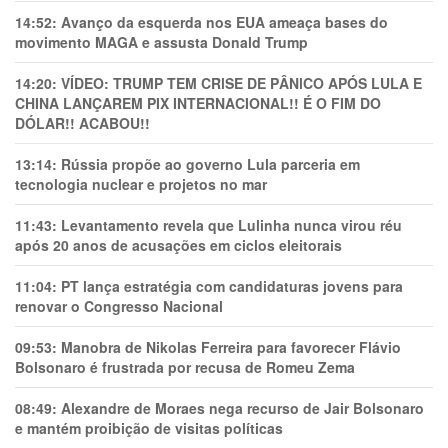
14:52:
Avanço da esquerda nos EUA ameaça bases do
movimento MAGA e assusta Donald Trump
14:20:
VÍDEO: TRUMP TEM CRlSE DE PÂNlCO APÓS LULA E
CHINA LANÇAREM PIX INTERNACIONAL!! É O FIM DO
DÓLAR!! ACABOU!!
13:14:
Rússia propõe ao governo Lula parceria em
tecnologia nuclear e projetos no mar
11:43:
Levantamento revela que Lulinha nunca virou réu
após 20 anos de acusações em ciclos eleitorais
11:04:
PT lança estratégia com candidaturas jovens para
renovar o Congresso Nacional
09:53:
Manobra de Nikolas Ferreira para favorecer Flávio
Bolsonaro é frustrada por recusa de Romeu Zema
08:49:
Alexandre de Moraes nega recurso de Jair Bolsonaro
e mantém proibição de visitas políticas