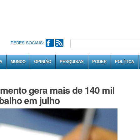
REDES SOCIAIS:
A
MUNDO
OPINIÃO
PESQUISAS
PODER
POLÍTICA
ento gera mais de 140 mil
balho em julho