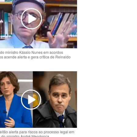
do ministro Kássio Nunes em acordos
ios acende alerta e gera crítica de Reinaldo
o
eitão alerta para riscos ao processo legal em
s do ministro André Mendonça