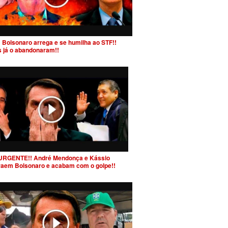
 Bolsonaro arrega e se humilha ao STF!!
s já o abandonaram!!
URGENTE!! André Mendonça e Kássio
raem Bolsonaro e acabam com o golpe!!