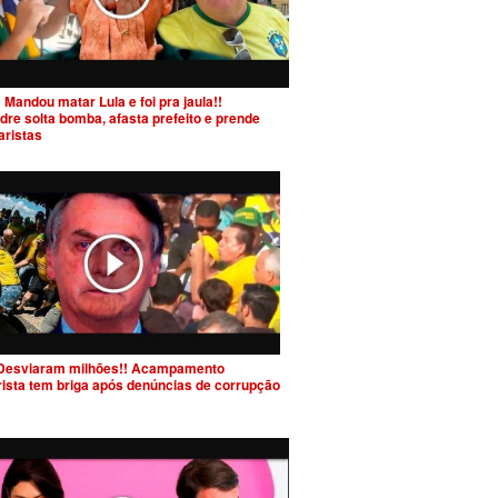
 Mandou matar Lula e foi pra jaula!!
dre solta bomba, afasta prefeito e prende
aristas
Desviaram milhões!! Acampamento
rista tem briga após denúncias de corrupção