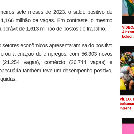
meiros sete meses de 2023, o saldo positivo de
e 1,166 milhão de vagas. Em contraste, o mesmo
VÍDEO:
perávit de 1,613 milhão de postos de trabalho.
Alexan
bolson
is setores econômicos apresentaram saldo positivo
iderou a criação de empregos, com 56.303 novos
a (21.254 vagas), comércio (26.744 vagas) e
ropecuária também teve um desempenho positivo,
íquidas.
VÍDEO: 
bolsona
interna