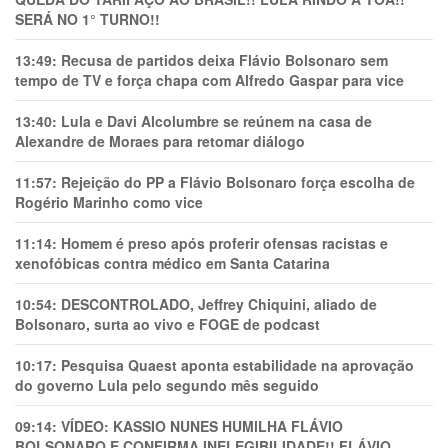
SERÁ NO 1° TURNO!!
13:49:
Recusa de partidos deixa Flávio Bolsonaro sem
tempo de TV e força chapa com Alfredo Gaspar para vice
13:40:
Lula e Davi Alcolumbre se reúnem na casa de
Alexandre de Moraes para retomar diálogo
11:57:
Rejeição do PP a Flávio Bolsonaro força escolha de
Rogério Marinho como vice
11:14:
Homem é preso após proferir ofensas racistas e
xenofóbicas contra médico em Santa Catarina
10:54:
DESCONTROLADO, Jeffrey Chiquini, aliado de
Bolsonaro, surta ao vivo e FOGE de podcast
10:17:
Pesquisa Quaest aponta estabilidade na aprovação
do governo Lula pelo segundo mês seguido
09:14:
VÍDEO: KASSIO NUNES HUMlLHA FLÁVIO
BOLSONARO E CONFIRMA INELEGIBILIDADE!! FLÁVIO