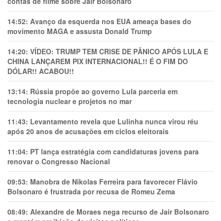
contas de filme sobre Jair Bolsonaro
14:52:
Avanço da esquerda nos EUA ameaça bases do
movimento MAGA e assusta Donald Trump
14:20:
VÍDEO: TRUMP TEM CRlSE DE PÂNlCO APÓS LULA E
CHINA LANÇAREM PIX INTERNACIONAL!! É O FIM DO
DÓLAR!! ACABOU!!
13:14:
Rússia propõe ao governo Lula parceria em
tecnologia nuclear e projetos no mar
11:43:
Levantamento revela que Lulinha nunca virou réu
após 20 anos de acusações em ciclos eleitorais
11:04:
PT lança estratégia com candidaturas jovens para
renovar o Congresso Nacional
09:53:
Manobra de Nikolas Ferreira para favorecer Flávio
Bolsonaro é frustrada por recusa de Romeu Zema
08:49:
Alexandre de Moraes nega recurso de Jair Bolsonaro