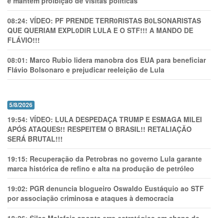
e mantém proibição de visitas políticas
08:24:
VÍDEO: PF PRENDE TERR0RlSTAS B0LSONARlSTAS
QUE QUERIAM EXPL0DlR LULA E O STF!!! A MANDO DE
FLÁVIO!!!
08:01:
Marco Rubio lidera manobra dos EUA para beneficiar
Flávio Bolsonaro e prejudicar reeleição de Lula
5/8/2026
19:54:
VÍDEO: LULA DESPEDAÇA TRUMP E ESMAGA MILEI
APÓS ATAQUES!! RESPEITEM O BRASIL!! RETALIAÇÃO
SERÁ BRUTAL!!!
19:15:
Recuperação da Petrobras no governo Lula garante
marca histórica de refino e alta na produção de petróleo
19:02:
PGR denuncia blogueiro Oswaldo Eustáquio ao STF
por associação criminosa e ataques à democracia