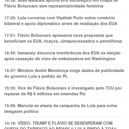
18:26:
Silas Malafaia aponta erro estratégico em chapa de
Flávio Bolsonaro sem representatividade feminina
17:20:
Lula conversa com Vladimir Putin sobre comércio
bilateral e apoio diplomático antes de retaliação dos EUA
17:01:
Flávio Bolsonaro apresenta nove propostas que
beneficiam os EUA, ricaços, ultraprocessados e petrolíferas
16:45:
Itamaraty denuncia interferência dos EUA na eleição
após cassação de visto de embaixadora em Washington
15:57:
Ministro André Mendonça exige dados de publicidade
do governo Lula a pedido do PL
15:35:
Vice de Flávio Bolsonaro é investigado pelo TCU por
repasse de R$ 6 milhões em emendas Pix
15:09:
Marcola se afasta da campanha de Lula para evitar
desgaste político
14:16:
VÍDEO: TRUMP E FLÁVIO SE DESESPERAM COM
QUEDA DO TARIFAÇO AO BRASIL!! LULA RINDO À TOA!!