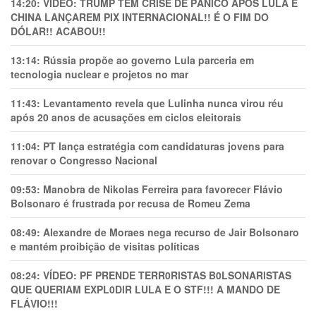
14:20:
VÍDEO: TRUMP TEM CRlSE DE PÂNlCO APÓS LULA E
CHINA LANÇAREM PIX INTERNACIONAL!! É O FIM DO
DÓLAR!! ACABOU!!
13:14:
Rússia propõe ao governo Lula parceria em
tecnologia nuclear e projetos no mar
11:43:
Levantamento revela que Lulinha nunca virou réu
após 20 anos de acusações em ciclos eleitorais
11:04:
PT lança estratégia com candidaturas jovens para
renovar o Congresso Nacional
09:53:
Manobra de Nikolas Ferreira para favorecer Flávio
Bolsonaro é frustrada por recusa de Romeu Zema
08:49:
Alexandre de Moraes nega recurso de Jair Bolsonaro
e mantém proibição de visitas políticas
08:24:
VÍDEO: PF PRENDE TERR0RlSTAS B0LSONARlSTAS
QUE QUERIAM EXPL0DlR LULA E O STF!!! A MANDO DE
FLÁVIO!!!