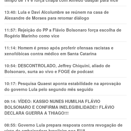
13:40:
Lula e Davi Alcolumbre se reúnem na casa de
Alexandre de Moraes para retomar diálogo
11:57:
Rejeição do PP a Flávio Bolsonaro força escolha de
Rogério Marinho como vice
11:14:
Homem é preso após proferir ofensas racistas e
xenofóbicas contra médico em Santa Catarina
10:54:
DESCONTROLADO, Jeffrey Chiquini, aliado de
Bolsonaro, surta ao vivo e FOGE de podcast
10:17:
Pesquisa Quaest aponta estabilidade na aprovação
do governo Lula pelo segundo mês seguido
09:14:
VÍDEO: KASSIO NUNES HUMlLHA FLÁVIO
BOLSONARO E CONFIRMA INELEGIBILIDADE!! FLÁVIO
DECLARA GUERRA A THIAGO!!!
08:55:
Governo Lula prepara resposta contra revogação de
visto de embaixadora brasileira nos EUA