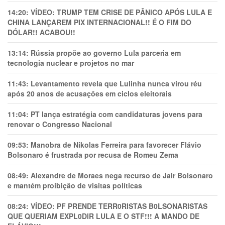
14:20:
VÍDEO: TRUMP TEM CRlSE DE PÂNlCO APÓS LULA E
CHINA LANÇAREM PIX INTERNACIONAL!! É O FIM DO
DÓLAR!! ACABOU!!
13:14:
Rússia propõe ao governo Lula parceria em
tecnologia nuclear e projetos no mar
11:43:
Levantamento revela que Lulinha nunca virou réu
após 20 anos de acusações em ciclos eleitorais
11:04:
PT lança estratégia com candidaturas jovens para
renovar o Congresso Nacional
09:53:
Manobra de Nikolas Ferreira para favorecer Flávio
Bolsonaro é frustrada por recusa de Romeu Zema
08:49:
Alexandre de Moraes nega recurso de Jair Bolsonaro
e mantém proibição de visitas políticas
08:24:
VÍDEO: PF PRENDE TERR0RlSTAS B0LSONARlSTAS
QUE QUERIAM EXPL0DlR LULA E O STF!!! A MANDO DE