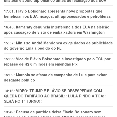
bilateral e apoio diplomático antes de retaliação dos EUA
17:01:
Flávio Bolsonaro apresenta nove propostas que
beneficiam os EUA, ricaços, ultraprocessados e petrolíferas
16:45:
Itamaraty denuncia interferência dos EUA na eleição
após cassação de visto de embaixadora em Washington
15:57:
Ministro André Mendonça exige dados de publicidade
do governo Lula a pedido do PL
15:35:
Vice de Flávio Bolsonaro é investigado pelo TCU por
repasse de R$ 6 milhões em emendas Pix
15:09:
Marcola se afasta da campanha de Lula para evitar
desgaste político
14:16:
VÍDEO: TRUMP E FLÁVIO SE DESESPERAM COM
QUEDA DO TARIFAÇO AO BRASIL!! LULA RINDO À TOA!!
SERÁ NO 1° TURNO!!
13:49:
Recusa de partidos deixa Flávio Bolsonaro sem
tempo de TV e força chapa com Alfredo Gaspar para vice