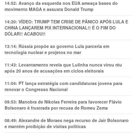
14:52:
Avanço da esquerda nos EUA ameaça bases do
movimento MAGA e assusta Donald Trump
14:20:
VÍDEO: TRUMP TEM CRlSE DE PÂNlCO APÓS LULA E
CHINA LANÇAREM PIX INTERNACIONAL!! É O FIM DO
DÓLAR!! ACABOU!!
13:14:
Rússia propõe ao governo Lula parceria em
tecnologia nuclear e projetos no mar
11:43:
Levantamento revela que Lulinha nunca virou réu
após 20 anos de acusações em ciclos eleitorais
11:04:
PT lança estratégia com candidaturas jovens para
renovar o Congresso Nacional
09:53:
Manobra de Nikolas Ferreira para favorecer Flávio
Bolsonaro é frustrada por recusa de Romeu Zema
08:49:
Alexandre de Moraes nega recurso de Jair Bolsonaro
e mantém proibição de visitas políticas