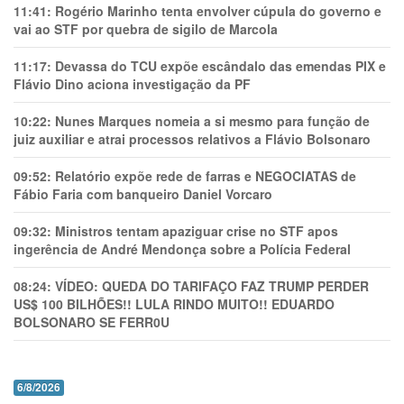
11:41:
Rogério Marinho tenta envolver cúpula do governo e
vai ao STF por quebra de sigilo de Marcola
11:17:
Devassa do TCU expõe escândalo das emendas PIX e
Flávio Dino aciona investigação da PF
10:22:
Nunes Marques nomeia a si mesmo para função de
juiz auxiliar e atrai processos relativos a Flávio Bolsonaro
09:52:
Relatório expõe rede de farras e NEGOCIATAS de
Fábio Faria com banqueiro Daniel Vorcaro
09:32:
Ministros tentam apaziguar crise no STF apos
ingerência de André Mendonça sobre a Polícia Federal
08:24:
VÍDEO: QUEDA DO TARIFAÇO FAZ TRUMP PERDER
US$ 100 BILHÕES!! LULA RINDO MUITO!! EDUARDO
BOLSONARO SE FERR0U
6/8/2026