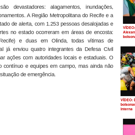
ão devastadores: alagamentos, inundações,
onamentos. A Região Metropolitana do Recife e a
ado de alerta, com 1.253 pessoas desalojadas e
VÍDEO:
Alexan
rtes no estado ocorreram em áreas de encosta:
bolson
Recife) e duas em Olinda, todas vítimas de
l já enviou quatro integrantes da Defesa Civil
ar ações com autoridades locais e estaduais. O
to contínuo e equipes em campo, mas ainda não
 situação de emergência.
VÍDEO: 
bolsona
interna