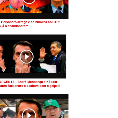
 Bolsonaro arrega e se humilha ao STF!!
s já o abandonaram!!
URGENTE!! André Mendonça e Kássio
raem Bolsonaro e acabam com o golpe!!