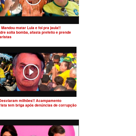
 Mandou matar Lula e foi pra jaula!!
dre solta bomba, afasta prefeito e prende
aristas
Desviaram milhões!! Acampamento
rista tem briga após denúncias de corrupção