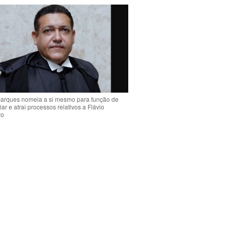
arques nomeia a si mesmo para função de
liar e atrai processos relativos a Flávio
ro