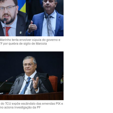
Marinho tenta envolver cúpula do governo e
TF por quebra de sigilo de Marcola
 do TCU expõe escândalo das emendas PIX e
ino aciona investigação da PF