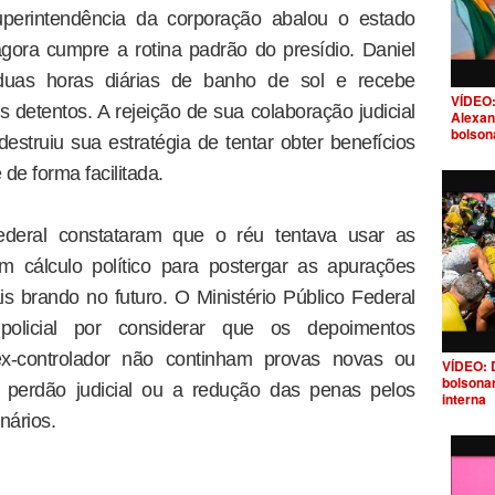
uperintendência da corporação abalou o estado
gora cumpre a rotina padrão do presídio. Daniel
duas horas diárias de banho de sol e recebe
VÍDEO:
 detentos. A rejeição de sua colaboração judicial
Alexan
bolson
estruiu sua estratégia de tentar obter benefícios
de forma facilitada.
Federal constataram que o réu tentava usar as
 cálculo político para postergar as apurações
is brando no futuro. O Ministério Público Federal
policial por considerar que os depoimentos
x-controlador não continham provas novas ou
VÍDEO: 
bolsona
o perdão judicial ou a redução das penas pelos
interna
nários.