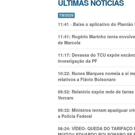
ÚLTIMAS NOTÍCIAS
7/8/2026
11:41
-
Baixe o aplicativo do Plantão
11:41:
Rogério Marinho tenta envolve
de Marcola
11:17:
Devassa do TCU expõe escânda
investigação da PF
10:22:
Nunes Marques nomeia a si mes
relativos a Flávio Bolsonaro
09:52:
Relatório expõe rede de farra
Vorcaro
09:32:
Ministros tentam apaziguar c
a Polícia Federal
08:24:
VÍDEO: QUEDA DO TARIFAÇO 
MUITO!! EDUARDO BOLSONARO SE 