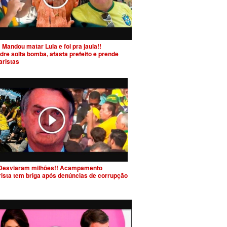
 Mandou matar Lula e foi pra jaula!!
dre solta bomba, afasta prefeito e prende
aristas
Desviaram milhões!! Acampamento
rista tem briga após denúncias de corrupção