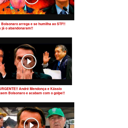
 Bolsonaro arrega e se humilha ao STF!!
s já o abandonaram!!
URGENTE!! André Mendonça e Kássio
raem Bolsonaro e acabam com o golpe!!