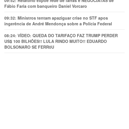
09:52:
Relatório expõe rede de farras e NEGOCIATAS de
Fábio Faria com banqueiro Daniel Vorcaro
09:32:
Ministros tentam apaziguar crise no STF apos
ingerência de André Mendonça sobre a Polícia Federal
08:24:
VÍDEO: QUEDA DO TARIFAÇO FAZ TRUMP PERDER
US$ 100 BILHÕES!! LULA RINDO MUITO!! EDUARDO
BOLSONARO SE FERR0U