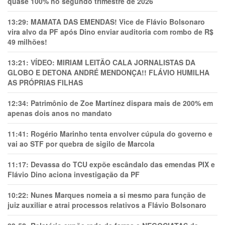
quase 100% no segundo trimestre de 2026
13:29:
MAMATA DAS EMENDAS! Vice de Flávio Bolsonaro
vira alvo da PF após Dino enviar auditoria com rombo de R$
49 milhões!
13:21:
VÍDEO: MIRIAM LEITÃO CALA JORNALISTAS DA
GLOBO E DETONA ANDRÉ MENDONÇA!! FLÁVIO HUMILHA
AS PRÓPRIAS FILHAS
12:34:
Patrimônio de Zoe Martínez dispara mais de 200% em
apenas dois anos no mandato
11:41:
Rogério Marinho tenta envolver cúpula do governo e
vai ao STF por quebra de sigilo de Marcola
11:17:
Devassa do TCU expõe escândalo das emendas PIX e
Flávio Dino aciona investigação da PF
10:22:
Nunes Marques nomeia a si mesmo para função de
juiz auxiliar e atrai processos relativos a Flávio Bolsonaro