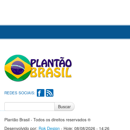
REDES SOCIAIS:
Buscar
Notícias do Flamengo
Notícias do Corinthians
Plantão Brasil - Todos os direitos reservados ®
Desenvolvido por:
Rok Design
- Hoje: 08/08/2026 - 14:26