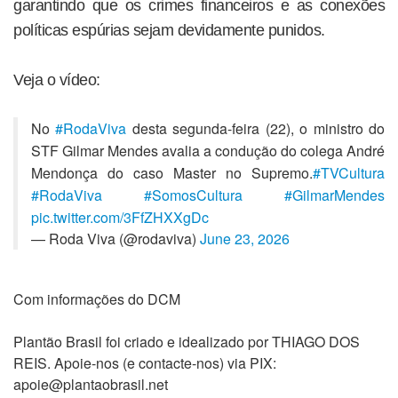
garantindo que os crimes financeiros e as conexões
políticas espúrias sejam devidamente punidos.
Veja o vídeo:
No
#RodaViva
desta segunda-feira (22), o ministro do
STF Gilmar Mendes avalia a condução do colega André
Mendonça do caso Master no Supremo.
#TVCultura
#RodaViva
#SomosCultura
#GilmarMendes
pic.twitter.com/3FfZHXXgDc
— Roda Viva (@rodaviva)
June 23, 2026
Com informações do DCM
Plantão Brasil foi criado e idealizado por THIAGO DOS
REIS. Apoie-nos (e contacte-nos) via PIX:
apoie@plantaobrasil.net