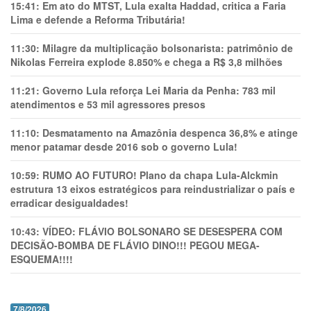
15:41:
Em ato do MTST, Lula exalta Haddad, critica a Faria
Lima e defende a Reforma Tributária!
11:30:
Milagre da multiplicação bolsonarista: patrimônio de
Nikolas Ferreira explode 8.850% e chega a R$ 3,8 milhões
11:21:
Governo Lula reforça Lei Maria da Penha: 783 mil
atendimentos e 53 mil agressores presos
11:10:
Desmatamento na Amazônia despenca 36,8% e atinge
menor patamar desde 2016 sob o governo Lula!
10:59:
RUMO AO FUTURO! Plano da chapa Lula-Alckmin
estrutura 13 eixos estratégicos para reindustrializar o país e
erradicar desigualdades!
10:43:
VÍDEO: FLÁVIO BOLSONARO SE DESESPERA COM
DECISÃO-BOMBA DE FLÁVIO DINO!!! PEGOU MEGA-
ESQUEMA!!!!
7/8/2026