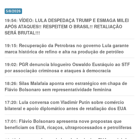
5/8/2026
19:54:
VÍDEO: LULA DESPEDAÇA TRUMP E ESMAGA MILEI
APÓS ATAQUES!! RESPEITEM O BRASIL!! RETALIAÇÃO
SERÁ BRUTAL!!!
19:15:
Recuperação da Petrobras no governo Lula garante
marca histórica de refino e alta na produção de petróleo
19:02:
PGR denuncia blogueiro Oswaldo Eustáquio ao STF
por associação criminosa e ataques à democracia
18:26:
Silas Malafaia aponta erro estratégico em chapa de
Flávio Bolsonaro sem representatividade feminina
17:20:
Lula conversa com Vladimir Putin sobre comércio
bilateral e apoio diplomático antes de retaliação dos EUA
17:01:
Flávio Bolsonaro apresenta nove propostas que
beneficiam os EUA, ricaços, ultraprocessados e petrolíferas