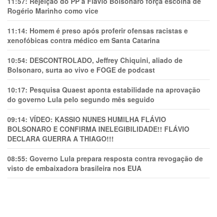
11:57:
Rejeição do PP a Flávio Bolsonaro força escolha de
Rogério Marinho como vice
11:14:
Homem é preso após proferir ofensas racistas e
xenofóbicas contra médico em Santa Catarina
10:54:
DESCONTROLADO, Jeffrey Chiquini, aliado de
Bolsonaro, surta ao vivo e FOGE de podcast
10:17:
Pesquisa Quaest aponta estabilidade na aprovação
do governo Lula pelo segundo mês seguido
09:14:
VÍDEO: KASSIO NUNES HUMlLHA FLÁVIO
BOLSONARO E CONFIRMA INELEGIBILIDADE!! FLÁVIO
DECLARA GUERRA A THIAGO!!!
08:55:
Governo Lula prepara resposta contra revogação de
visto de embaixadora brasileira nos EUA