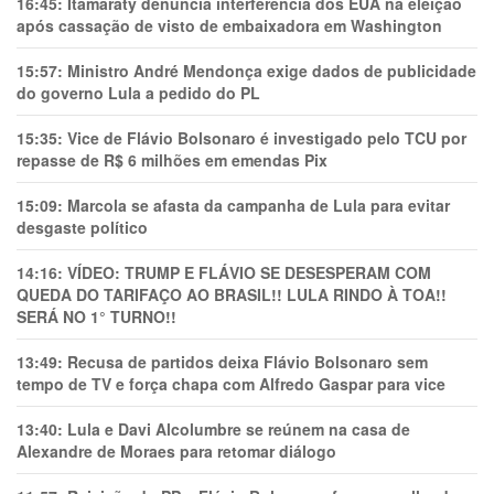
16:45:
Itamaraty denuncia interferência dos EUA na eleição
após cassação de visto de embaixadora em Washington
15:57:
Ministro André Mendonça exige dados de publicidade
do governo Lula a pedido do PL
15:35:
Vice de Flávio Bolsonaro é investigado pelo TCU por
repasse de R$ 6 milhões em emendas Pix
15:09:
Marcola se afasta da campanha de Lula para evitar
desgaste político
14:16:
VÍDEO: TRUMP E FLÁVIO SE DESESPERAM COM
QUEDA DO TARIFAÇO AO BRASIL!! LULA RINDO À TOA!!
SERÁ NO 1° TURNO!!
13:49:
Recusa de partidos deixa Flávio Bolsonaro sem
tempo de TV e força chapa com Alfredo Gaspar para vice
13:40:
Lula e Davi Alcolumbre se reúnem na casa de
Alexandre de Moraes para retomar diálogo