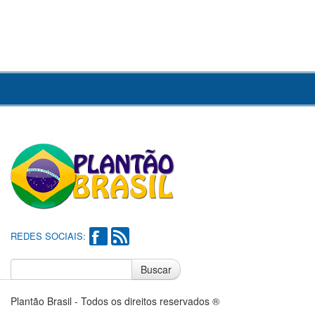
REDES SOCIAIS:
Buscar
Notícias do Flamengo
Notícias do Corinthians
Plantão Brasil - Todos os direitos reservados ®