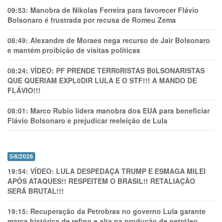
09:53:
Manobra de Nikolas Ferreira para favorecer Flávio
Bolsonaro é frustrada por recusa de Romeu Zema
08:49:
Alexandre de Moraes nega recurso de Jair Bolsonaro
e mantém proibição de visitas políticas
08:24:
VÍDEO: PF PRENDE TERR0RlSTAS B0LSONARlSTAS
QUE QUERIAM EXPL0DlR LULA E O STF!!! A MANDO DE
FLÁVIO!!!
08:01:
Marco Rubio lidera manobra dos EUA para beneficiar
Flávio Bolsonaro e prejudicar reeleição de Lula
5/8/2026
19:54:
VÍDEO: LULA DESPEDAÇA TRUMP E ESMAGA MILEI
APÓS ATAQUES!! RESPEITEM O BRASIL!! RETALIAÇÃO
SERÁ BRUTAL!!!
19:15:
Recuperação da Petrobras no governo Lula garante
marca histórica de refino e alta na produção de petróleo