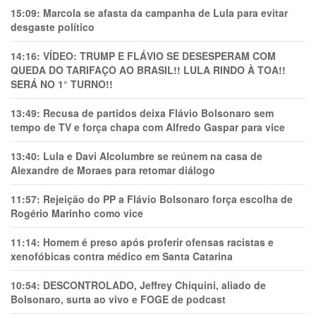
15:09:
Marcola se afasta da campanha de Lula para evitar
desgaste político
14:16:
VÍDEO: TRUMP E FLÁVIO SE DESESPERAM COM
QUEDA DO TARIFAÇO AO BRASIL!! LULA RINDO À TOA!!
SERÁ NO 1° TURNO!!
13:49:
Recusa de partidos deixa Flávio Bolsonaro sem
tempo de TV e força chapa com Alfredo Gaspar para vice
13:40:
Lula e Davi Alcolumbre se reúnem na casa de
Alexandre de Moraes para retomar diálogo
11:57:
Rejeição do PP a Flávio Bolsonaro força escolha de
Rogério Marinho como vice
11:14:
Homem é preso após proferir ofensas racistas e
xenofóbicas contra médico em Santa Catarina
10:54:
DESCONTROLADO, Jeffrey Chiquini, aliado de
Bolsonaro, surta ao vivo e FOGE de podcast