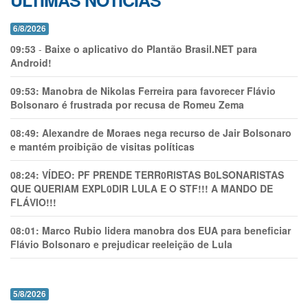
ÚLTIMAS NOTÍCIAS
6/8/2026
09:53
-
Baixe o aplicativo do Plantão Brasil.NET para
Android!
09:53:
Manobra de Nikolas Ferreira para favorecer Flávio
Bolsonaro é frustrada por recusa de Romeu Zema
08:49:
Alexandre de Moraes nega recurso de Jair Bolsonaro
e mantém proibição de visitas políticas
08:24:
VÍDEO: PF PRENDE TERR0RlSTAS B0LSONARlSTAS
QUE QUERIAM EXPL0DlR LULA E O STF!!! A MANDO DE
FLÁVIO!!!
08:01:
Marco Rubio lidera manobra dos EUA para beneficiar
Flávio Bolsonaro e prejudicar reeleição de Lula
5/8/2026