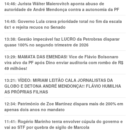
14:46:
Jurista Wálter Maierovitch aponta abuso de
autoridade de André Mendonça contra a autonomia da PF
14:45:
Governo Lula crava prioridade total no fim da escala
6x1 e rejeita recuos no Senado
13:38:
Gestão impecável faz LUCRO da Petrobras disparar
quase 100% no segundo trimestre de 2026
13:29:
MAMATA DAS EMENDAS! Vice de Flávio Bolsonaro
vira alvo da PF após Dino enviar auditoria com rombo de R$
49 milhões!
13:21:
VÍDEO: MIRIAM LEITÃO CALA JORNALISTAS DA
GLOBO E DETONA ANDRÉ MENDONÇA!! FLÁVIO HUMILHA
AS PRÓPRIAS FILHAS
12:34:
Patrimônio de Zoe Martínez dispara mais de 200% em
apenas dois anos no mandato
11:41:
Rogério Marinho tenta envolver cúpula do governo e
vai ao STF por quebra de sigilo de Marcola